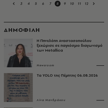
3
4
5
6
7
8
9
10
11
12
ΔΗΜΟΦΙΛΗ
Η Πηνελόπη Αναστασοπούλου
ξεχώρισε σε παγκόσμιο διαγωνισμό
των Metallica
Newsroom
Τα YOLO της Πέμπτης 06.08.2026
Λίνα Μανδράκου