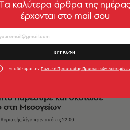
Tα καλύτερα άρθρα της ημέρα
έρχονται στο mail σου
μποτιλιάρισμα στον Κηφισό
οχαίου νωρίτερα
λήματα σε πολλούς δρόμους στο λεκανοπέδιο
ΕΓΓΡΑΦΗ
1.03.2023, 08:46
Αποδέχομαι την
Πολιτική Προστασίας Προσωπικών Δεδομένω
ητο παρέσυρε και σκότωσε
 στη Μεσογείων
Κυριακής λίγο πριν από τις 22:00