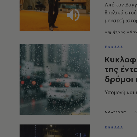
Από τον Βαγγ
θρυλικά στο
μουσική ιστο
Δημήτρης Αθα
ΕΛΛΑΔΑ
Κυκλοφ
της έντ
δρόμοι 
Υπομονή και 
Newsroom
3
ΕΛΛΑΔΑ