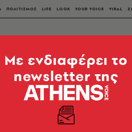
Α
ΠΟΛΙΤΙΣΜΟΣ
LIFE
LOOK
YOUR VOICE
VIRAL
Ζ
Mε ενδιαφέρει το
newsletter της