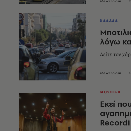
Newsroom
2
ΕΛΛΑΔΑ
Μποτιλι
λόγω κα
Δείτε τον χά
Newsroom
1
ΜΟΥΣΙΚΗ
Εκεί πο
αγαπημέ
Recordi