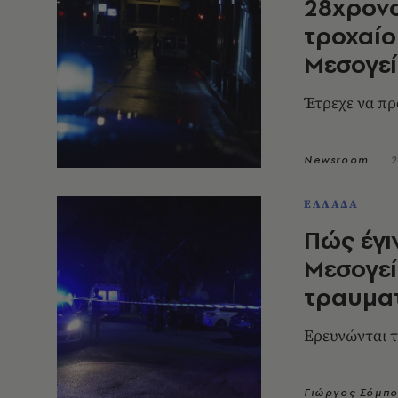
28χρονο
τροχαίο
Μεσογε
Έτρεχε να πρ
Newsroom
2
ΕΛΛΑΔΑ
Πώς έγι
Μεσογεί
τραυμα
Ερευνώνται τ
Γιώργος Σόμπ