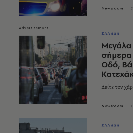
Newsroom
2
ΕΛΛΑΔΑ
Μεγάλα 
σήμερα 
Οδό, Βά
Κατεχά
Δείτε τον χά
Newsroom
1
ΕΛΛΑΔΑ