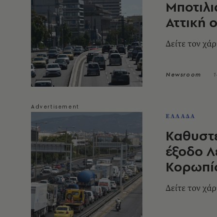
Μποτιλι
Αττική 
Δείτε τον χά
Newsroom
1
ΕΛΛΑΔΑ
Καθυστε
έξοδο 
Κορωπί
Δείτε τον χά