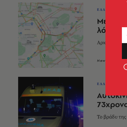
ΕΛΛΑΔΑ
Μεγάλο 
λόγω τρ
Αρκετά προβ
Newsroom
2
ΕΛΛΑΔΑ
Αυτοκίν
73χρονο
Το βράδυ της 