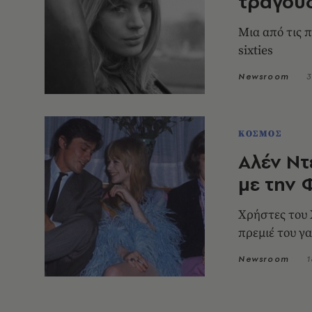
τραγουδ
Μια από τις 
sixties
Newsroom
3
ΚΟΣΜΟΣ
Αλέν Ντ
με την 
Χρήστες του 
πρεμιέ του γ
Newsroom
1