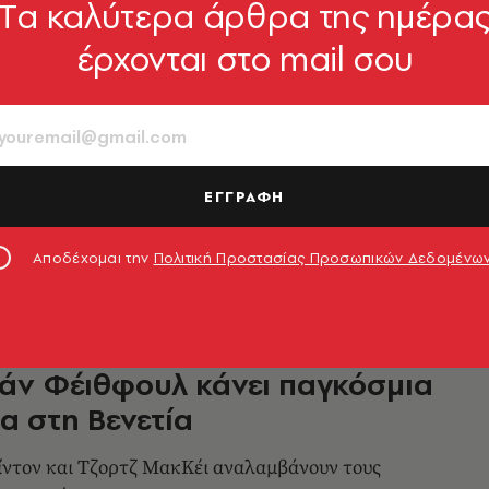
Tα καλύτερα άρθρα της ημέρα
έρχονται στο mail σου
llica επαναφέρουν το
» με ανέκδοτο υλικό
d έκδοση του κλασικού άλμπουμ κυκλοφορεί
ου με πλούσιο αρχειακό περιεχόμενο
ΕΓΓΡΑΦΗ
9.04.2026, 13:36
Αποδέχομαι την
Πολιτική Προστασίας Προσωπικών Δεδομένω
ΑΦΟΣ
ιμαντέρ «Broken English» για
άν Φέιθφουλ κάνει παγκόσμια
α στη Βενετία
ίντον και Τζορτζ ΜακΚέι αναλαμβάνουν τους