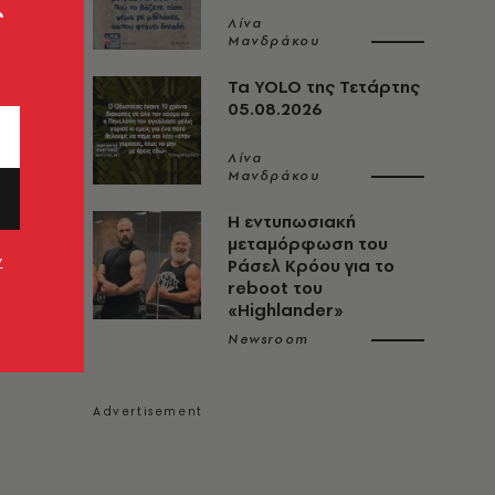
ς
Λίνα
Μανδράκου
Τα YOLO της Τετάρτης
05.08.2026
Λίνα
Μανδράκου
Η εντυπωσιακή
μεταμόρφωση του
ν
Ράσελ Κρόου για το
reboot του
«Highlander»
Newsroom