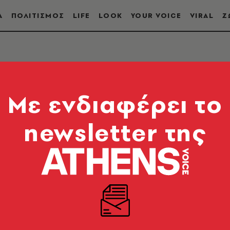
Α
ΠΟΛΙΤΙΣΜΟΣ
LIFE
LOOK
YOUR VOICE
VIRAL
Ζ
Λ
Mε ενδιαφέρει το
newsletter της