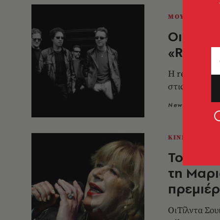
ΜΟΥΣΙΚΗ
Οι Meta
«ReLoad
Η remastere
στις 26 Ιουνί
Newsroom
2
ΚΙΝΗΜΑΤΟΓΡ
Το ντοκ
τη Μαρι
πρεμιέρ
OιΤίλντα Σου