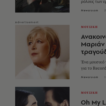
ρόλους των 
Newsroom
3
ΜΟΥΣΙΚΗ
Ανακοιν
Μαριάν 
τραγούδ
Ένα μουσικό 
για το Recor
Newsroom
1
ΜΟΥΣΙΚΗ
Oh My L