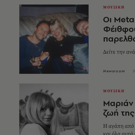
ΜΟΥΣΙΚΗ
Οι Meta
Φέιθφο
παρελθ
Δείτε την αν
Newsroom
3
ΜΟΥΣΙΚΗ
Μαριάν 
ζωή της
Η αγάπη από 
και όλα αυτά