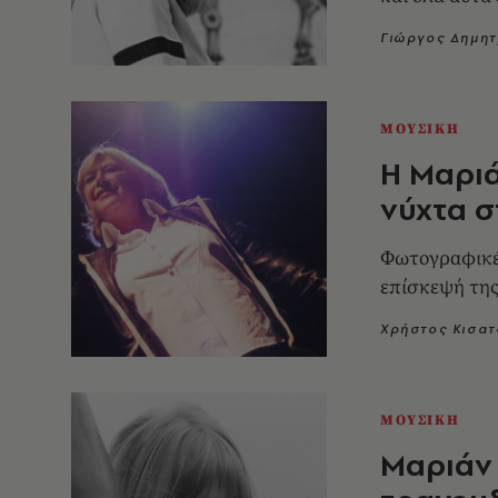
Γιώργος Δημη
ΜΟΥΣΙΚΗ
H Μαριά
νύχτα 
Φωτογραφικές
επίσκεψή της
Χρήστος Κισατ
ΜΟΥΣΙΚΗ
Mαριάν 