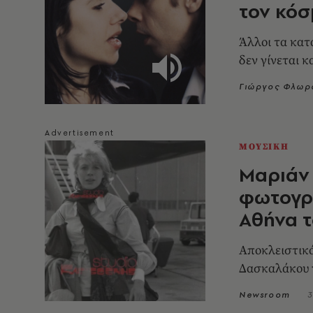
τον κόσ
Άλλοι τα κατά
δεν γίνεται κ
Γιώργος Φλωρ
ΜΟΥΣΙΚΗ
Μαριάν
φωτογρα
Αθήνα τ
Αποκλειστικό
Δασκαλάκου γ
Newsroom
3