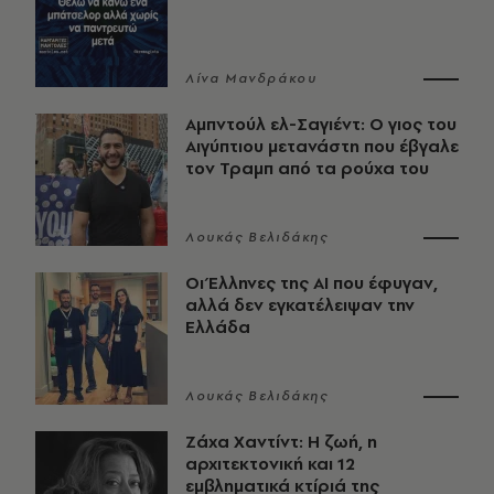
Λίνα Μανδράκου
Αμπντούλ ελ-Σαγιέντ: Ο γιος του
Αιγύπτιου μετανάστη που έβγαλε
τον Τραμπ από τα ρούχα του
Λουκάς Βελιδάκης
Οι Έλληνες της ΑΙ που έφυγαν,
αλλά δεν εγκατέλειψαν την
Ελλάδα
Λουκάς Βελιδάκης
Ζάχα Χαντίντ: Η ζωή, η
αρχιτεκτονική και 12
εμβληματικά κτίριά της