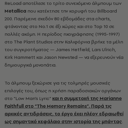
ReLoad αποτέλεσε το τρίτο συνεχόμενο άλμπουμ των
Metallica
που κατέκτησε την κορυφή του Billboard
200. Παρέμεινε σχεδόν 80 εβδομάδες στα charts,
φτάνοντας στο Νο.1 σε έξι χώρες και στο Top 10 σε
πολλές ακόμη. Η περίοδος ηχογράφησης (1995-1997)
στο The Plant Studios στην Καλιφόρνια βρήκε τα μέλη
του συγκροτήματος — James Hetfield, Lars Ulrich,
Kirk Hammett και Jason Newsted — να εξερευνούν νέα
δημιουργικά μονοπάτια.
Το άλμπουμ ξεχώρισε για τις τολμηρές μουσικές
επιλογές του, όπως η χρήση παραδοσιακών οργάνων
στο “Low Man’s Lyric”
και η συμμετοχή της Marianne
Faithfull στο “The Memory Remains”. Παρά τις
αρχικές αντιδράσεις, το έργο έχει πλέον εδραιωθεί
ως σημαντικό κεφάλαιο στην ιστορία της μπάντας
.