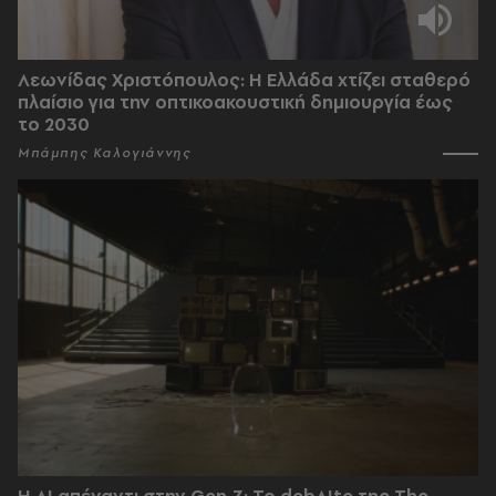
Λεωνίδας Χριστόπουλος: Η Ελλάδα χτίζει σταθερό
πλαίσιο για την οπτικοακουστική δημιουργία έως
το 2030
Μπάμπης Καλογιάννης
Η AI απέναντι στην Gen Z; Το debAIte της The