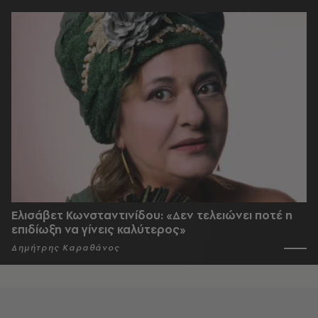
Ελισάβετ Κωνσταντινίδου: «Δεν τελειώνει ποτέ η
επιδίωξη να γίνεις καλύτερος»
Δημήτρης Καραθάνος