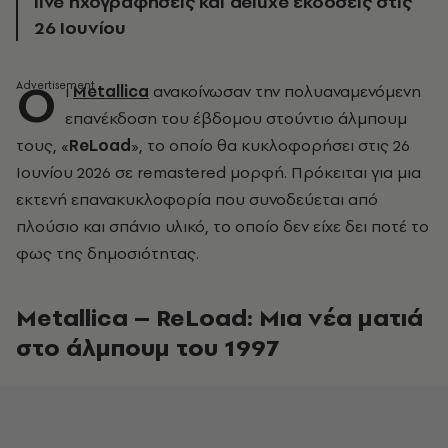
live ηχογραφήσεις και deluxe εκδόσεις στις
26 Ιουνίου
Ο
ι
Metallica
ανακοίνωσαν την πολυαναμενόμενη
επανέκδοση του έβδομου στούντιο άλμπουμ
τους, «
ReLoad
», το οποίο θα κυκλοφορήσει στις 26
Ιουνίου 2026 σε remastered μορφή. Πρόκειται για μια
εκτενή επανακυκλοφορία που συνοδεύεται από
πλούσιο και σπάνιο υλικό, το οποίο δεν είχε δει ποτέ το
φως της δημοσιότητας.
Metallica – ReLoad: Μια νέα ματιά
στο άλμπουμ του 1997