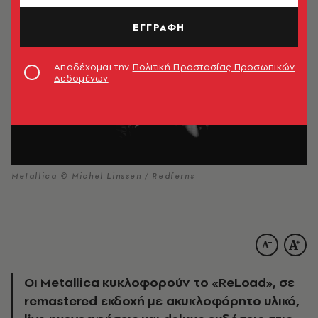
ΕΓΓΡΑΦΗ
Αποδέχομαι την
Πολιτική Προστασίας Προσωπικών
Δεδομένων
Metallica © Michel Linssen / Redferns
Οι Metallica κυκλοφορούν το «ReLoad», σε
remastered εκδοχή με ακυκλοφόρητο υλικό,