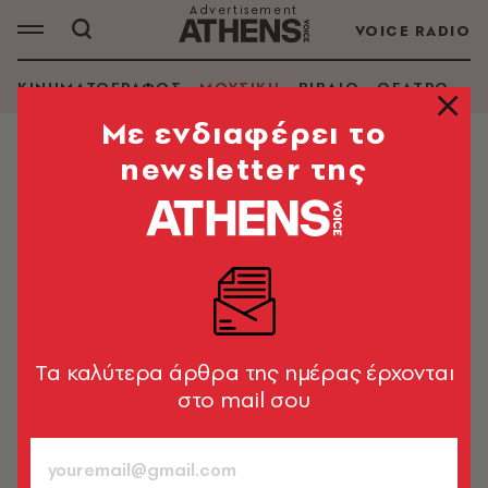
VOICE RADIO
ΚΙΝΗΜΑΤΟΓΡΑΦΟΣ
ΜΟΥΣΙΚΗ
ΒΙΒΛΙΟ
ΘΕΑΤΡΟ - Ο
Mε ενδιαφέρει το
newsletter της
ΜΟΥΣΙΚΗ
Οι Metallica επαναφέρουν το
«ReLoad» με ανέκδοτο υλικό
Η remastered έκδοση του κλασικού άλμπουμ
κυκλοφορεί στις 26 Ιουνίου με πλούσιο αρχειακό
περιεχόμενο
Tα καλύτερα άρθρα της ημέρας έρχονται
στο mail σου
Newsroom
29.04.2026, 13:36
1’ ΔΙΑΒΑΣΜΑ