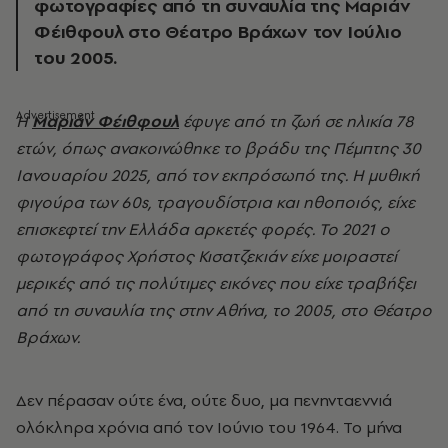
φωτογραφίες από τη συναυλία της Μαριάν
Φέιθφουλ στο Θέατρο Βράχων τον Ιούλιο
του 2005.
Η
Μαριάν Φέιθφουλ
έφυγε από τη ζωή σε ηλικία 78
ετών, όπως ανακοινώθηκε το βράδυ της Πέμπτης 30
Ιανουαρίου 2025, από τον εκπρόσωπό της. Η μυθική
φιγούρα των 60s, τραγουδίστρια και ηθοποιός, είχε
επισκεφτεί την Ελλάδα αρκετές φορές. Το 2021 ο
φωτογράφος Χρήστος Κισατζεκιάν είχε μοιραστεί
μερικές από τις πολύτιμες εικόνες που είχε τραβήξει
από τη συναυλία της στην Αθήνα, το 2005, στο Θέατρο
Βράχων.
Δεν πέρασαν ούτε ένα, ούτε δυο, μα πενηνταεννιά
ολόκληρα χρόνια από τον Ιούνιο του 1964. Το μήνα