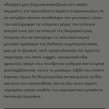
αδελφού μου Βύρωνα Κισατζεκιάν στη σχολή
Μωραΐτη, την πολυτάλαντη Κρίστη Στασινοπούλου. Κι
αν υπήρξαν κάποιοι συνάδελφοι του μουσικού τύπου
που κατέγραψαν τις επόμενες μέρες την (εύλογη)
απορία τους για την επιλογή της διοργανώτριας
εταιρίας στο να παντρέψει το πολυπολιτισμικό
μουσικό αμάλγαμα της διεθνούς συμπατριώτισσας
μας με τη βραχνή, rock τραγουδοποιία της πρώτης
καψούρας του Mick Jagger, προσωπικά είδα
αρκετούς ακόμη που λικνίζονταν ρυθμικά σαν κι εμένα
απολαμβάνοντας τούτο το μισάωρο ταξίδι του Orient
Express. Όμως δε θα μπορούσα να ισχυριστώ το ίδιο
για αυτό που ακολούθησε. Και το λέω αυτό παρότι
παραμένω μέγας οπαδός του χαρισματικού μπασίστα
Fernando Saunders…