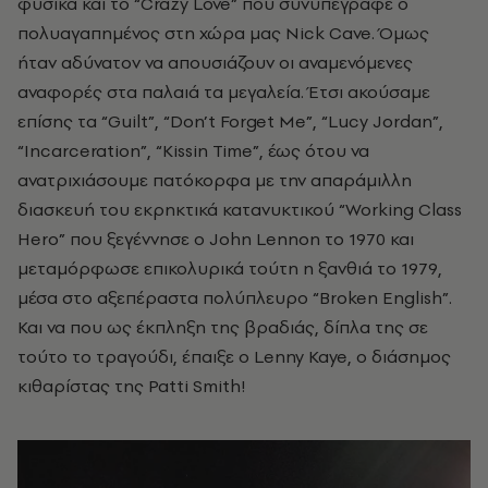
φυσικά και το “Crazy Love” που συνυπέγραφε ο
πολυαγαπημένος στη χώρα μας Nick Cave. Όμως
ήταν αδύνατον να απουσιάζουν οι αναμενόμενες
αναφορές στα παλαιά τα μεγαλεία. Έτσι ακούσαμε
επίσης τα “Guilt”, “Don’t Forget Me”, “Lucy Jordan”,
“Incarceration”, “Kissin Time”, έως ότου να
ανατριχιάσουμε πατόκορφα με την απαράμιλλη
διασκευή του εκρηκτικά κατανυκτικού “Working Class
Hero” που ξεγέννησε ο John Lennon το 1970 και
μεταμόρφωσε επικολυρικά τούτη η ξανθιά το 1979,
μέσα στο αξεπέραστα πολύπλευρο “Broken English”.
Και να που ως έκπληξη της βραδιάς, δίπλα της σε
τούτο το τραγούδι, έπαιξε ο Lenny Kaye, ο διάσημος
κιθαρίστας της Patti Smith!