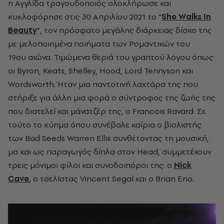
η Αγγλίδα τραγουδοποιός ολοκλήρωσε και
κυκλοφόρησε στις 30 Απριλίου 2021 το “
She Walks In
Beauty
”, τον πρόσφατο μεγάλης διάρκειας δίσκο της
με μελοποιημένα ποιήματα των Ρομαντικών του
19
ου
αιώνα. Τιμώμενα θεριά του γραπτού λόγου όπως
οι Byron, Keats, Shelley, Hood, Lord Tennyson και
Wordsworth. Ήταν μια παντοτινή λαχτάρα της που
στήριξε για άλλη μια φορά ο σύντροφος της ζωής της
που διατελεί και μάνατζέρ της, ο Francois Ravard. Σε
τούτο το κύημα όπου συνέβαλε καίρια ο βιολιστής
των Bad Seeds Warren Ellis συνθέτοντας τη μουσική,
μα και ως παραγωγός δίπλα στον Head, συμμετέχουν
τρεις μόνιμοι φίλοι και συνοδοιπόροι της: ο
Nick
Cave
, ο τσελίστας Vincent Segal και ο Brian Eno.