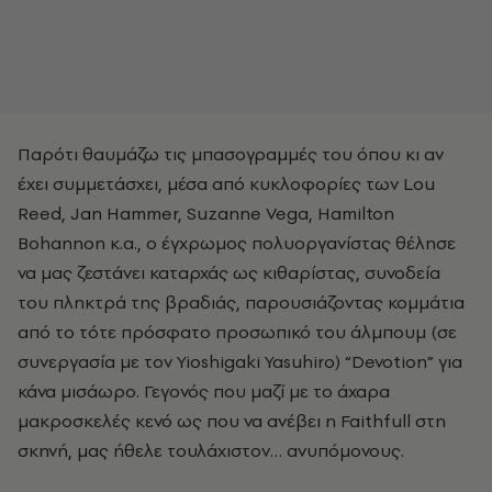
Παρότι θαυμάζω τις μπασογραμμές του όπου κι αν
έχει συμμετάσχει, μέσα από κυκλοφορίες των Lou
Reed, Jan Hammer, Suzanne Vega, Hamilton
Bohannon κ.α., ο έγχρωμος πολυοργανίστας θέλησε
να μας ζεστάνει καταρχάς ως κιθαρίστας, συνοδεία
του πληκτρά της βραδιάς, παρουσιάζοντας κομμάτια
από το τότε πρόσφατο προσωπικό του άλμπουμ (σε
συνεργασία με τον Yioshigaki Yasuhiro) “Devotion” για
κάνα μισάωρο. Γεγονός που μαζί με το άχαρα
μακροσκελές κενό ως που να ανέβει η Faithfull στη
σκηνή, μας ήθελε τουλάχιστον… ανυπόμονους.