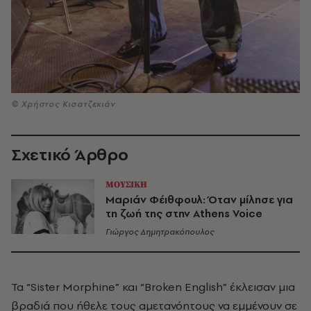
© Χρήστος Κισατζεκιάν
Σχετικό Άρθρο
ΜΟΥΣΙΚΗ
Μαριάν Φέιθφουλ: Όταν μίλησε για
τη ζωή της στην Athens Voice
Γιώργος Δημητρακόπουλος
Τα “Sister Morphine” και “Broken English” έκλεισαν μια
βραδιά που ήθελε τους αμετανόητους να εμμένουν σε