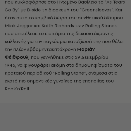
που κυκλοφόρησε στο Ηνωμένο Βασίλειο το “As Tears
Go By” με B-side τη διασκευή του “Greensleeves”. Και
ήταν αυτό το κομβικό δώρο του συνθετικού δίδυμου
Mick Jagger και Keith Richards των Rolling Stones
που απετέλεσε το εισιτήριο της δεκαοκτάχρονης
καλλονής για την παγκόσμια καταξίωσή της που θέλει
την πλέον εβδομηνταεπτάχρονη
Μαριάν
Φέιθφουλ
,
που γεννήθηκε στις 29 Δεκεμβρίου
1946,
να φιγουράρει ακόμη στα δημοψηφίσματα του
κραταιού περιοδικού “Rolling Stone”, ανάμεσα στις
εκατό πιο σημαντικές γυναίκες της εποποιίας του
Rock’n’Roll.