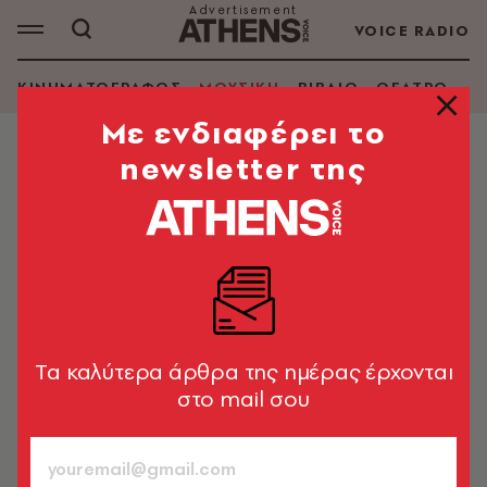
VOICE RADIO
ΚΙΝΗΜΑΤΟΓΡΑΦΟΣ
ΜΟΥΣΙΚΗ
ΒΙΒΛΙΟ
ΘΕΑΤΡΟ - Ο
Mε ενδιαφέρει το
newsletter της
ΜΟΥΣΙΚΗ
H Μαριάν Φέιθφουλ και η
καλοκαιρινή νύχτα στο Θέατρο
Βράχων
Φωτογραφικές αναμνήσεις από τη δεύτερη
συναυλιακή επίσκεψή της στην Αθήνα τον Ιούλιο του
Tα καλύτερα άρθρα της ημέρας έρχονται
2005
στο mail σου
Χρήστος Κισατζεκιάν
30.01.2025, 21:12
3’ ΔΙΑΒΑΣΜΑ