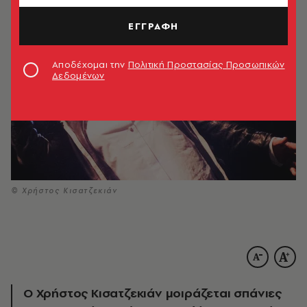
ΕΓΓΡΑΦΗ
Αποδέχομαι την
Πολιτική Προστασίας Προσωπικών
Δεδομένων
© Χρήστος Κισατζεκιάν
Ο Χρήστος Κισατζεκιάν μοιράζεται σπάνιες