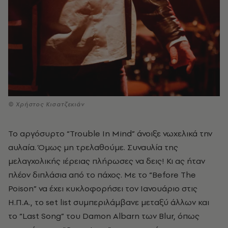
© Χρήστος Κισατζεκιάν
Το αργόσυρτο “Trouble In Mind” άνοιξε νωχελικά την
αυλαία. Όμως μη τρελαθούμε. Συναυλία της
μελαγχολικής ιέρειας πλήρωσες να δεις! Κι ας ήταν
πλέον διπλάσια από το πάχος. Με το “Before The
Poison” να έχει κυκλοφορήσει τον Ιανουάριο στις
Η.Π.Α., το set list συμπεριλάμβανε μεταξύ άλλων και
το “Last Song” του Damon Albarn των Blur, όπως