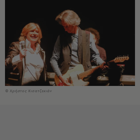
© Χρήστος Κισατζεκιάν