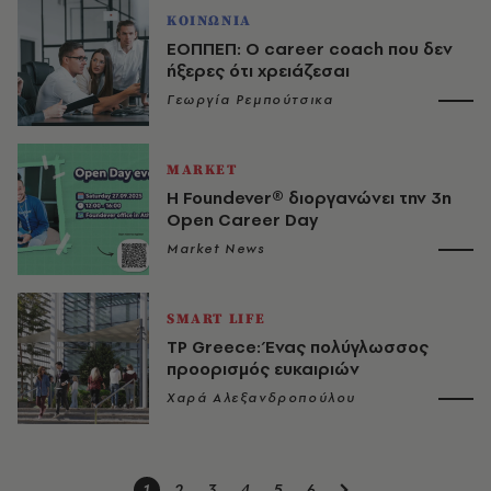
ΚΟΙΝΩΝΙΑ
ΕΟΠΠΕΠ: Ο career coach που δεν
ήξερες ότι χρειάζεσαι
Γεωργία Ρεμπούτσικα
MARKET
Η Foundever® διοργανώνει την 3η
Open Career Day
Market News
SMART LIFE
TP Greece: Ένας πολύγλωσσος
προορισμός ευκαιριών
Χαρά Αλεξανδροπούλου
1
2
3
4
5
6