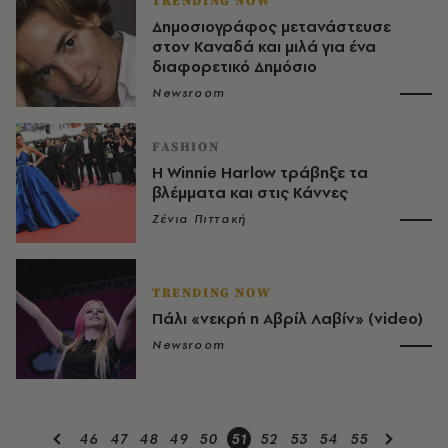
TRENDING NOW
Δημοσιογράφος μετανάστευσε
στον Καναδά και μιλά για ένα
διαφορετικό Δημόσιο
Newsroom
FASHION
Η Winnie Harlow τράβηξε τα
βλέμματα και στις Κάννες
Ζένια Πιττακή
TRENDING NOW
Πάλι «νεκρή η Αβρίλ Λαβίν» (video)
Newsroom
46
47
48
49
50
51
52
53
54
55