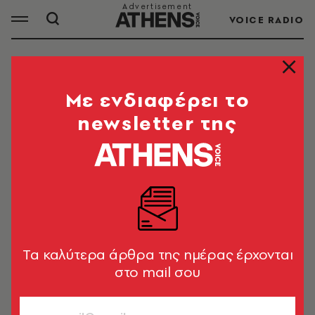
VOICE RADIO
ΚΑΝΑΔΑΣ
Mε ενδιαφέρει το
newsletter της
ΟΛΑ ΤΑ ΑΡΘΡΑ ΤΟΥ TAG
ΚΑΝΑΔΑΣ
ΚΟΣΜΟΣ
Σκοτώθηκε από την φάλαινα που
μόλις είχε ελευθερώσει από τα
Tα καλύτερα άρθρα της ημέρας έρχονται
δίχτυα
στο mail σου
Newsroom