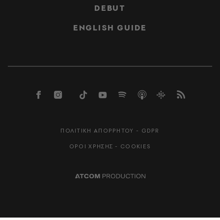
DEBUT
ENGLISH GUIDE
ΠΟΛΙΤΙΚΗ ΑΠΟΡΡΗΤΟΥ - GDPR
ΟΡΟΙ ΧΡΗΣΗΣ - COOKIES