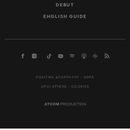
DEBUT
ENGLISH GUIDE
ΠΟΛΙΤΙΚΗ ΑΠΟΡΡΗΤΟΥ - GDPR
ΟΡΟΙ ΧΡΗΣΗΣ - COOKIES