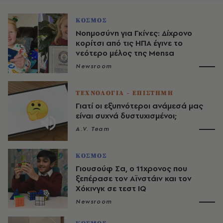
ΚΟΣΜΟΣ
Νοημοσύνη για Γκίνες: Δίχρονο
κoρίτσι από τις ΗΠΑ έγινε το
νεότερο μέλος της Mensa
Newsroom
ΤΕΧΝΟΛΟΓΙΑ - ΕΠΙΣΤΗΜΗ
Γιατί οι εξυπνότεροι ανάμεσά μας
είναι συχνά δυστυχισμένοι;
A.V. Team
ΚΟΣΜΟΣ
Γιουσούφ Σα, o 11χρονος που
ξεπέρασε τον Αϊνστάιν και τον
Χόκινγκ σε τεστ IQ
Newsroom