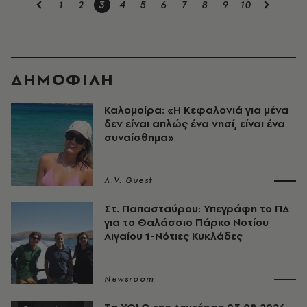
1
2
3
4
5
6
7
8
9
10
ΔΗΜΟΦΙΛΗ
Καλομοίρα: «Η Κεφαλονιά για μένα
δεν είναι απλώς ένα νησί, είναι ένα
συναίσθημα»
A.V. Guest
Στ. Παπασταύρου: Υπεγράφη το ΠΔ
για το Θαλάσσιο Πάρκο Νοτίου
Αιγαίου 1-Νότιες Κυκλάδες
Newsroom