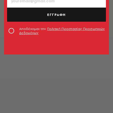
ΕΛΛΑΔΑ
Σεισμός 4,6 Ρίχτερ στο Ιόνιο μετά τα
4,7 Ρίχτερ στην Κρήτη
ΕΓΓΡΑΦΗ
Newsroom
Αποδέχομαι την
Πολιτική Προστασίας Προσωπικών
Δεδομένων