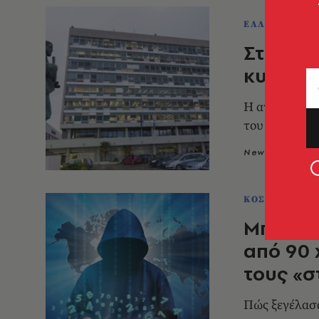
ΕΛΛΑΔΑ
Στόχος 
κυβερνο
Η ανακοίνωσ
του ιδρύματο
Newsroom
1
ΚΟΣΜΟΣ
Μπαράζ
από 90 
τους «σ
Πώς ξεγέλασ