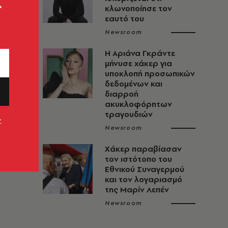
ς
κλωνοποίησε τον
εαυτό του
Newsroom
Η Αριάνα Γκράντε
μήνυσε χάκερ για
υποκλοπή προσωπικών
δεδομένων και
διαρροή
ακυκλοφόρητων
τραγουδιών
ν
Newsroom
Χάκερ παραβίασαν
τον ιστότοπο του
Εθνικού Συναγερμού
και τον λογαριασμό
της Μαρίν Λεπέν
Newsroom