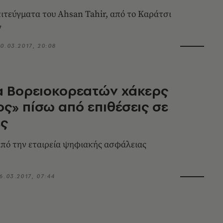
ιτεύγματα του Ahsan Tahir, από το Καράτσι
ν
0.03.2017, 20:08
α Βορειοκορεατών χάκερς
ς» πίσω από επιθέσεις σε
ες
πό την εταιρεία ψηφιακής ασφάλειας
6.03.2017, 07:44