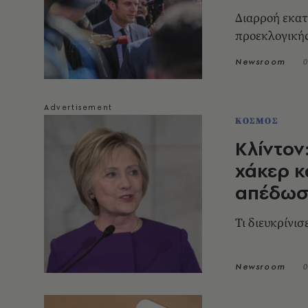
Διαρροή εκα
προεκλογική
Newsroom
0
ΚΟΣΜΟΣ
Κλίντον
χάκερ κ
απέδωσε
Τι διευκρίνι
Newsroom
0