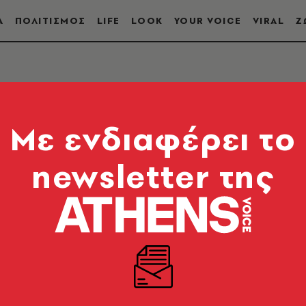
Α
ΠΟΛΙΤΙΣΜΟΣ
LIFE
LOOK
YOUR VOICE
VIRAL
Ζ
Mε ενδιαφέρει το
newsletter της