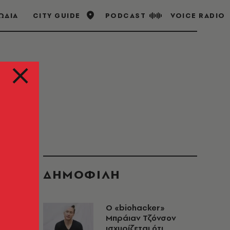
ΩΔΙΑ
CITY GUIDE
PODCAST
VOICE RADIO
ΔΗΜΟΦΙΛΗ
Ο «biohacker»
Μπράιαν Τζόνσον
ισχυρίζεται ότι