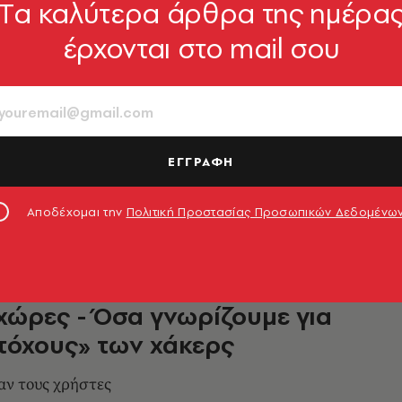
Tα καλύτερα άρθρα της ημέρα
έρχονται στο mail σου
της παγκόσμιας
επίθεσης και το ΑΠΘ
η του Κέντρου Ηλεκτρονικής Διακυβέρνησης
ς
ΕΓΓΡΑΦΗ
3.05.2017, 15:48
Αποδέχομαι την
Πολιτική Προστασίας Προσωπικών Δεδομένω
 κυβερνοεπιθέσεων σε πάνω
χώρες - Όσα γνωρίζουμε για
τόχους» των χάκερς
αν τους χρήστες