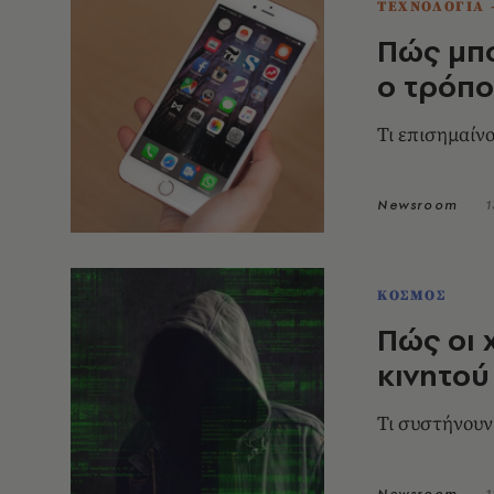
ΤΕΧΝΟΛΟΓΙΑ 
Πώς μπο
ο τρόπο
Τι επισημαίν
Newsroom
1
ΚΟΣΜΟΣ
Πώς οι 
κινητού
Τι συστήνουν
Newsroom
1