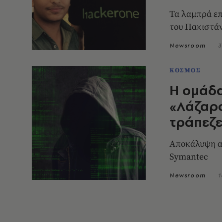
Τα λαμπρά επ
του Πακιστά
Newsroom
3
ΚΟΣΜΟΣ
H ομάδ
«Λάζαρο
τράπεζ
Αποκάλυψη α
Symantec
Newsroom
1