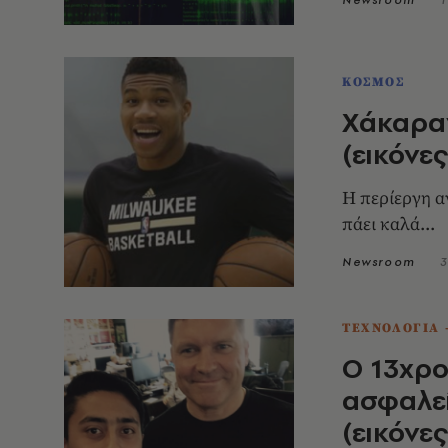
ΚΟΣΜΟΣ
Χάκαραν
(εικόνες
Η περίεργη αν
πάει καλά...
Newsroom
3
ΤΕΧΝΟΛΟΓΙΑ 
Ο 13χρο
ασφαλεί
(εικόνες