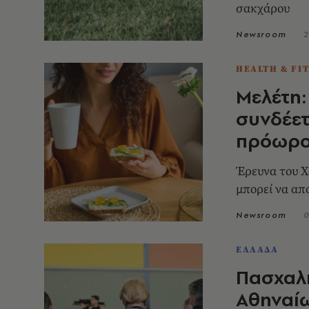
σακχάρου
Newsroom
2
HEALTH & FI
Μελέτη:
συνδέετ
πρόωρο
Έρευνα του Χ
μπορεί να απ
Newsroom
0
ΕΛΛΑΔΑ
Πασχαλι
Αθηναίω