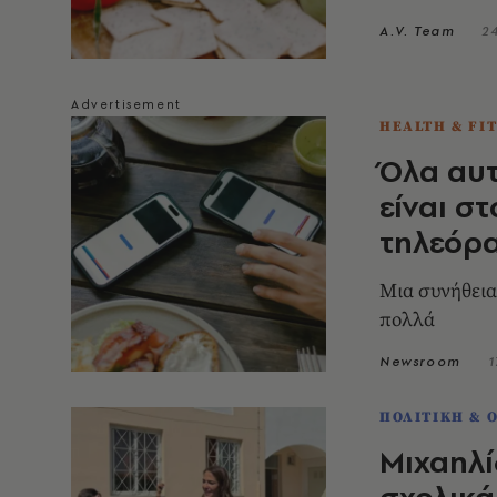
A.V. Team
2
HEALTH & FI
Όλα αυτ
είναι σ
τηλεόρα
Μια συνήθεια
πολλά
Newsroom
1
ΠΟΛΙΤΙΚΗ & 
Μιχαηλί
σχολικά