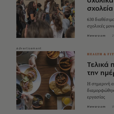
σχολεία
630 διαθέσιμ
σχολικές μον
Newsroom
2
HEALTH & FI
Τελικά 
την ημέ
Η σημερινή α
διαμορφώθηκ
εργασίας
Newsroom
0