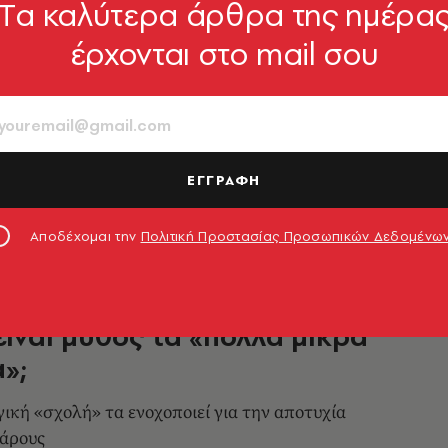
Tα καλύτερα άρθρα της ημέρα
TNESS
έρχονται στο mail σου
θε μέρα τo ίδιο φαγητό; Οι
 απαντούν αν κάνει καλό ή κακό
.. ρουτίνας
ΕΓΓΡΑΦΗ
9.07.2026, 17:15
Αποδέχομαι την
Πολιτική Προστασίας Προσωπικών Δεδομένω
TNESS
 είναι μύθος τα «πολλά μικρά
»;
γική «σχολή» τα ενοχοποιεί για την αποτυχία
βάρους