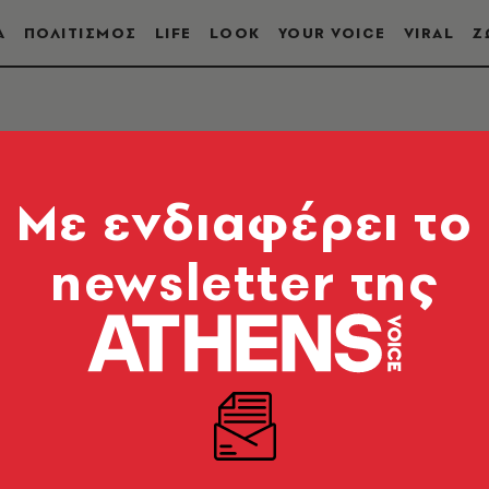
Α
ΠΟΛΙΤΙΣΜΟΣ
LIFE
LOOK
YOUR VOICE
VIRAL
Ζ
Mε ενδιαφέρει το
newsletter της