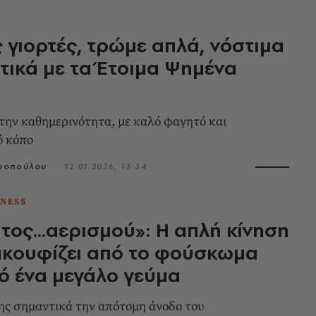
ς γιορτές, τρώμε απλά, νόστιμα
οτικά με τα Έτοιμα Ψημένα
ην καθημερινότητα, με καλό φαγητό και
ό κόπο
ροπούλου
12.01.2026, 13:34
TNESS
τος...αερισμού»: Η απλή κίνηση
ακουφίζει από το φούσκωμα
ό ένα μεγάλο γεύμα
ης σημαντικά την απότομη άνοδο του