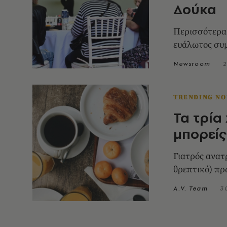
Δούκα
Περισσότερα 
ευάλωτος συμ
Newsroom
2
TRENDING N
Τα τρία
μπορείς
Γιατρός ανατ
θρεπτικό) πρ
A.V. Team
3