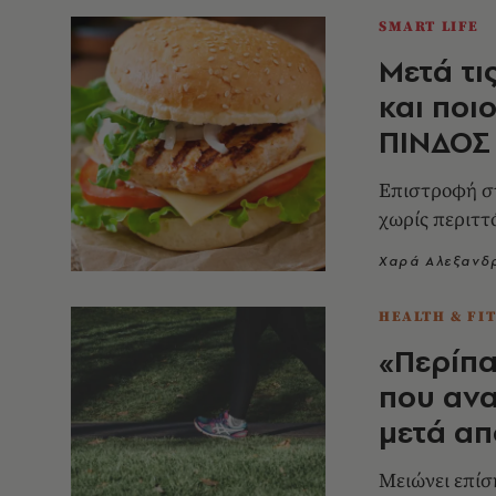
SMART LIFE
Μετά τι
και ποι
ΠΙΝΔΟΣ
Επιστροφή στ
χωρίς περιττ
Χαρά Αλεξανδ
HEALTH & FI
«Περίπα
που αν
μετά απ
Mειώνει επίσ