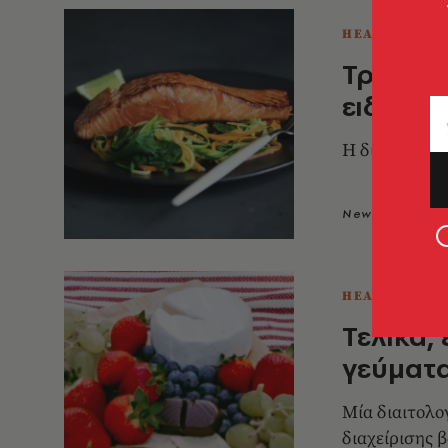
HEALTH & FI
Τρως κά
ειδικοί
Η δίαιτα της.
Newsroom
2
HEALTH & FI
Τελικά,
γεύματα
Μία διαιτολο
διαχείρισης 