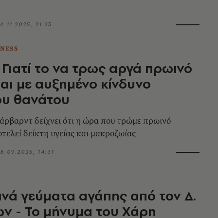
4.11.2025, 21:23
TNESS
 Γιατί το να τρως αργά πρωινό
αι με αυξημένο κίνδυνο
υ θανάτου
άρβαρντ δείχνει ότι η ώρα που τρώμε πρωινό
οτελεί δείκτη υγείας και μακροζωίας
8.09.2025, 14:31
νά γεύματα αγάπης από τον Δ.
ν - Το μήνυμα του Χάρη