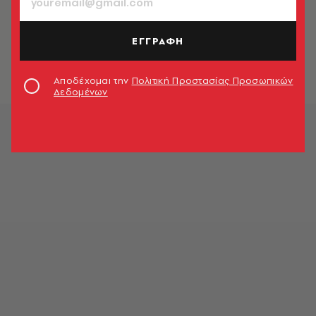
ΘΕΜΑΤΑ ΓΕΥΣΗΣ
3 συνταγές που υμνούν την
απλότητα των Κυκλάδων
ΕΓΓΡΑΦΗ
A.V. Guest
Αποδέχομαι την
Πολιτική Προστασίας Προσωπικών
Δεδομένων