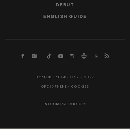
DEBUT
ENGLISH GUIDE
ΠΟΛΙΤΙΚΗ ΑΠΟΡΡΗΤΟΥ - GDPR
ΟΡΟΙ ΧΡΗΣΗΣ - COOKIES