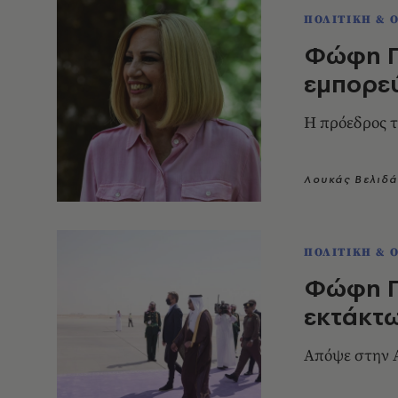
ΠΟΛΙΤΙΚΗ & 
Φώφη Γε
εμπορεύ
Η πρόεδρος τ
Λουκάς Βελιδά
ΠΟΛΙΤΙΚΗ & 
Φώφη Γ
εκτάκτω
Aπόψε στην 