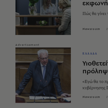
εκφωνήσ
Πώς θα γίνει
Newsroom
2
ΕΛΛΑΔΑ
Υιοθετε
πρόληψ
«Εγώ θα το π
κυβέρνησης 
Newsroom
2