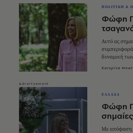
ΠΟΛΙΤΙΚΗ & 
Φώφη Γε
τσαγαν
Αυτό ας σημα
συμπεριφορά 
δυναμική των
Κατερίνα Μπατ
ΕΛΛΑΔΑ
Φώφη Γε
σημαίες
Με απόφαση 