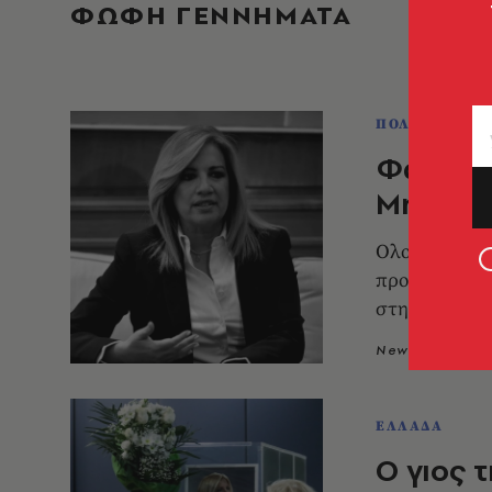
ΦΩΦΗ ΓΕΝΝΗΜΑΤΑ
ΠΟΛΙΤΙΚΗ & 
Φώφη Γ
Μητρόπο
Ολοκληρώνετα
προσκύνημα τη
στην κηδεία 
Newsroom
2
ΕΛΛΑΔΑ
Ο γιος 