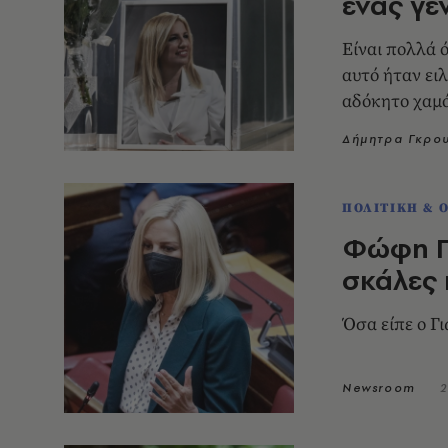
ένας γε
Είναι πολλά ό
αυτό ήταν ειλ
αδόκητο χαμό
Δήμητρα Γκρο
ΠΟΛΙΤΙΚΗ & 
Φώφη Γ
σκάλες 
Όσα είπε ο Γι
Newsroom
2