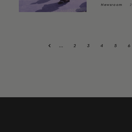
Newsroom
2
2
3
4
5
6
…