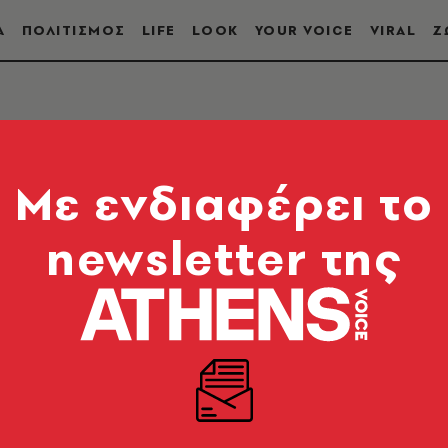
Α
ΠΟΛΙΤΙΣΜΟΣ
LIFE
LOOK
YOUR VOICE
VIRAL
Ζ
Α
Mε ενδιαφέρει το
newsletter της
 Γεννηματά. Ήταν πολιτικός, βουλευτής και πρόεδρ
βρίου 2021.