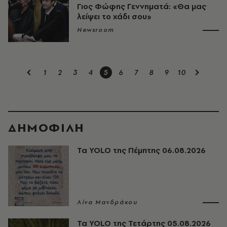
Γιος Φώφης Γεννηματά: «Θα μας
λείψει το χάδι σου»
Newsroom
1
2
3
4
5
6
7
8
9
10
ΔΗΜΟΦΙΛΗ
Τα YOLO της Πέμπτης 06.08.2026
Λίνα Μανδράκου
Τα YOLO της Τετάρτης 05.08.2026