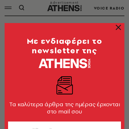
VOICE RADIO
ΦΩΦΗ ΓΕΝΝΗΜΑΤΑ
Mε ενδιαφέρει το
newsletter της
Η Φωτεινή Γεννηματά ήταν κόρη του Γιώργου
Γεννηματά. Ήταν πολιτικός, βουλευτής και
πρόεδρος του Κινήματος Αλλαγής. Απεβίωσε
στις
25 Οκτωβρίου 2021.
Tα καλύτερα άρθρα της ημέρας έρχονται
ΟΛΑ ΤΑ ΑΡΘΡΑ ΤΟΥ TAG
στο mail σου
ΦΩΦΗ ΓΕΝΝΗΜΑΤΑ