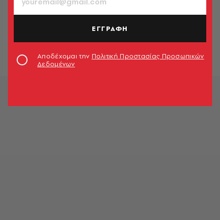
Ένας 12χρονος συνελήφθη για τους
πυροβολισμούς σε σχολείο στη
ΕΓΓΡΑΦΗ
Φινλανδία - Τρεις μαθητές
τραυματίστηκαν
Newsroom
Αποδέχομαι την
Πολιτική Προστασίας Προσωπικών
Δεδομένων