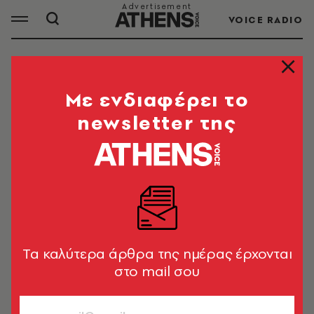
VOICE RADIO
ΦΙΝΛΑΝΔΙΑ
Mε ενδιαφέρει το
newsletter της
ΟΛΑ ΤΑ ΑΡΘΡΑ ΤΟΥ TAG
ΦΙΝΛΑΝΔΙΑ
ΚΟΣΜΟΣ
Φινλανδία: Θύμα σχολικού
εκφοβισμού ο 12χρονος που
Tα καλύτερα άρθρα της ημέρας έρχονται
«άνοιξε» πυρ στο σχολείο
στο mail σου
Newsroom
ΚΟΣΜΟΣ