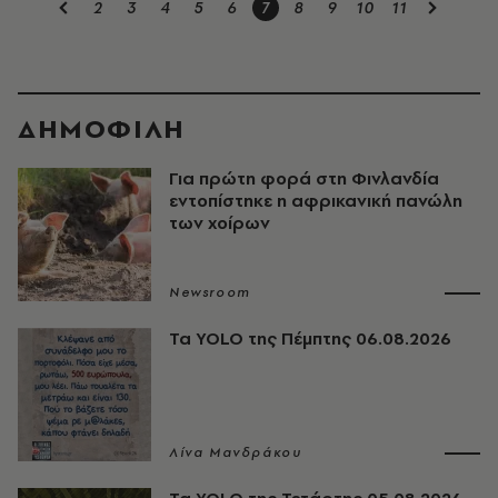
2
3
4
5
6
7
8
9
10
11
ΔΗΜΟΦΙΛΗ
Για πρώτη φορά στη Φινλανδία
εντοπίστηκε η αφρικανική πανώλη
των χοίρων
Newsroom
Τα YOLO της Πέμπτης 06.08.2026
Λίνα Μανδράκου