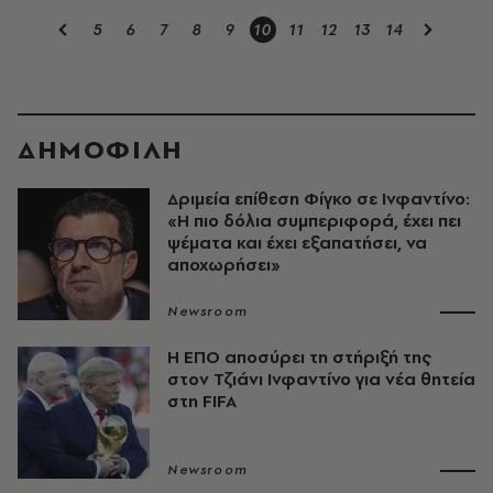
5
6
7
8
9
10
11
12
13
14
ΔΗΜΟΦΙΛΗ
Δριμεία επίθεση Φίγκο σε Ινφαντίνο:
«Η πιο δόλια συμπεριφορά, έχει πει
ψέματα και έχει εξαπατήσει, να
αποχωρήσει»
Newsroom
Η ΕΠΟ αποσύρει τη στήριξή της
στον Τζιάνι Ινφαντίνο για νέα θητεία
στη FIFA
Newsroom