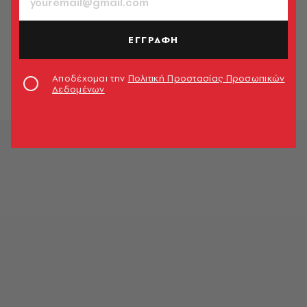
ΑΘΛΗΤΙΣΜΟΣ
Μουντιάλ 2022: Καλούν τη FIFA να
ΕΓΓΡΑΦΗ
αποκλείσει το Ιράν - Η επιστολή
στον Ινφαντίνο
Αποδέχομαι την
Πολιτική Προστασίας Προσωπικών
Newsroom
Δεδομένων