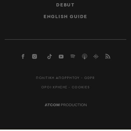
DEBUT
ENGLISH GUIDE
ΠΟΛΙΤΙΚΗ ΑΠΟΡΡΗΤΟΥ - GDPR
ΟΡΟΙ ΧΡΗΣΗΣ - COOKIES