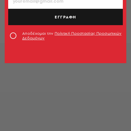
ΑΘΛΗΤΙΣΜΟΣ
Πελέ: Σάλος με τον Ινφαντίνο -
Έβγαζε φωτογραφίες δίπλα από το
ΕΓΓΡΑΦΗ
φέρετρο
Debut
Αποδέχομαι την
Πολιτική Προστασίας Προσωπικών
Δεδομένων