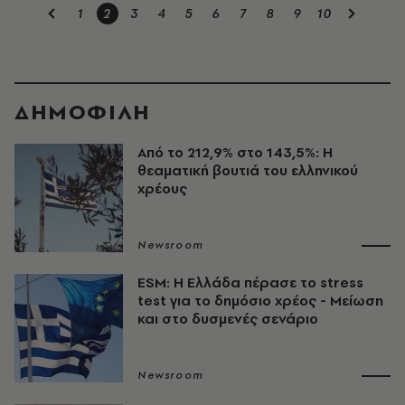
1
2
3
4
5
6
7
8
9
10
ΔΗΜΟΦΙΛΗ
Από το 212,9% στο 143,5%: Η
θεαματική βουτιά του ελληνικού
χρέους
Newsroom
ESM: Η Ελλάδα πέρασε το stress
test για το δημόσιο χρέος - Μείωση
και στο δυσμενές σενάριο
Newsroom