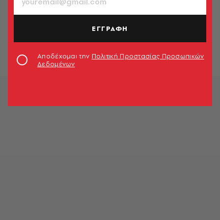
Πιερρακάκης στο Euronext: Το
στοίχημα της χρηματοπιστωτικής
ΕΓΓΡΑΦΗ
ενοποίησης περνά από τις
επενδύσεις
Newsroom
Αποδέχομαι την
Πολιτική Προστασίας Προσωπικών
Δεδομένων