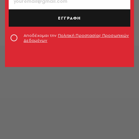
ΠΟΛΙΤΙΚΗ & ΟΙΚΟΝΟΜΙΑ
10ετές ομόλογο: Στο χαμηλότερο
επίπεδο εδώ και 4 μήνες
ΕΓΓΡΑΦΗ
Newsroom
Αποδέχομαι την
Πολιτική Προστασίας Προσωπικών
Δεδομένων