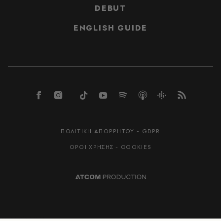
DEBUT
ENGLISH GUIDE
ΠΟΛΙΤΙΚΗ ΑΠΟΡΡΗΤΟΥ - GDPR
ΟΡΟΙ ΧΡΗΣΗΣ - COOKIES