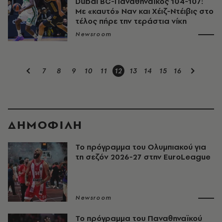
Dubai BC-Παναθηναϊκός 104-107:
Με «καυτό» Ναν και Χέιζ-Ντέιβις στο
τέλος πήρε την τεράστια νίκη
Newsroom
7
8
9
10
11
12
13
14
15
16
ΔΗΜΟΦΙΛΗ
Το πρόγραμμα του Ολυμπιακού για
τη σεζόν 2026-27 στην EuroLeague
Newsroom
Το πρόγραμμα του Παναθηναϊκού