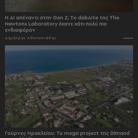
Η AI απέναντι στην Gen Z; Το debAIte της The
Newtons Laboratory έκανε κάτι πολύ πιο
ενδιαφέρον
Δημήτρης Αθανασιάδης
Γούρνες Ηρακλείου: To mega project της Dimand