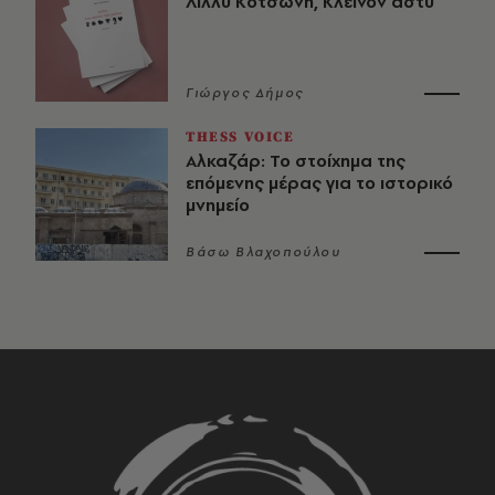
Λίλλυ Κοτσώνη, Κλεινόν άστυ
Γιώργος Δήμος
THESS VOICE
Αλκαζάρ: Το στοίχημα της
επόμενης μέρας για το ιστορικό
μνημείο
Βάσω Βλαχοπούλου