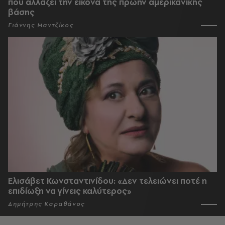
που αλλάζει την εικόνα της πρώην αμερικανικής
βάσης
Γιάννης Μαντζίκος
Ελισάβετ Κωνσταντινίδου: «Δεν τελειώνει ποτέ η
επιδίωξη να γίνεις καλύτερος»
Δημήτρης Καραθάνος