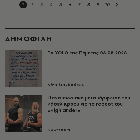
1
2
3
4
5
6
7
8
9
10
ΔΗΜΟΦΙΛΗ
Τα YOLO της Πέμπτης 06.08.2026
Λίνα Μανδράκου
Η εντυπωσιακή μεταμόρφωση του
Ράσελ Κρόου για το reboot του
«Highlander»
Newsroom