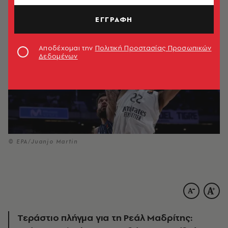
ΕΓΓΡΑΦΗ
Αποδέχομαι την
Πολιτική Προστασίας Προσωπικών
Δεδομένων
© EPA/Juanjo Martin
Τεράστιο πλήγμα για τη Ρεάλ Μαδρίτης: