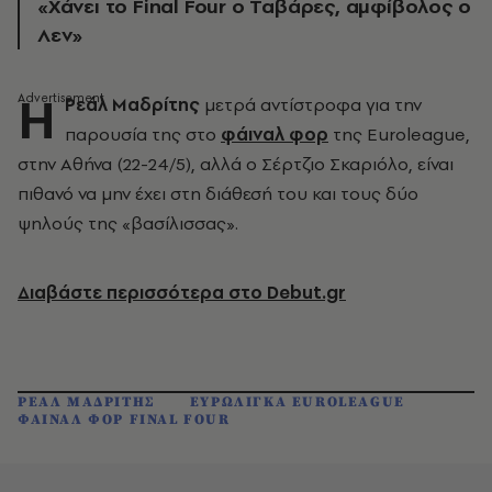
«Χάνει το Final Four ο Ταβάρες, αμφίβολος ο
Λεν»
Η
Ρεάλ Μαδρίτης
μετρά αντίστροφα για την
παρουσία της στο
φάιναλ φορ
της Euroleague,
στην Αθήνα (22-24/5), αλλά ο Σέρτζιο Σκαριόλο, είναι
πιθανό να μην έχει στη διάθεσή του και τους δύο
ψηλούς της «βασίλισσας».
Διαβάστε περισσότερα στο Debut.gr
ΡΕΑΛ ΜΑΔΡΙΤΗΣ
ΕΥΡΩΛΙΓΚΑ EUROLEAGUE
ΦΑΙΝΑΛ ΦΟΡ FINAL FOUR