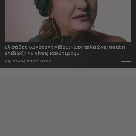
Ελισάβετ Κωνσταντινίδου: «Δεν τελειώνει ποτέ η
επιδίωξη να γίνεις καλύτερος»
Δημήτρης Καραθάνος