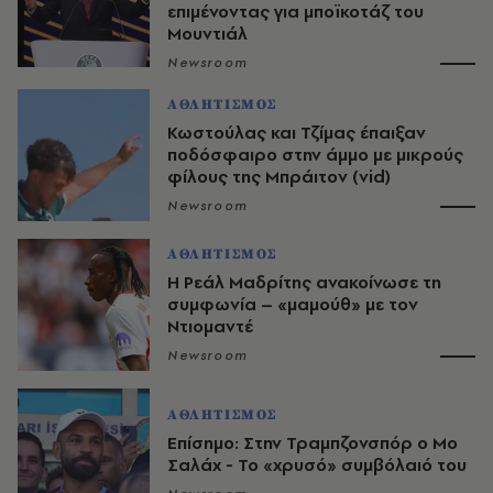
επιμένοντας για μποϊκοτάζ του
Μουντιάλ
Newsroom
ΑΘΛΗΤΙΣΜΟΣ
Κωστούλας και Τζίμας έπαιξαν
ποδόσφαιρο στην άμμο με μικρούς
φίλους της Μπράιτον (vid)
Newsroom
ΑΘΛΗΤΙΣΜΟΣ
Η Ρεάλ Μαδρίτης ανακοίνωσε τη
συμφωνία – «μαμούθ» με τον
Ντιομαντέ
Newsroom
ΑΘΛΗΤΙΣΜΟΣ
Επίσημο: Στην Τραμπζονσπόρ ο Μο
Σαλάχ - Το «χρυσό» συμβόλαιό του