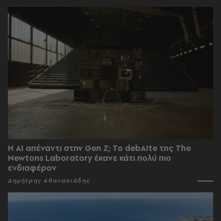
Η AI απέναντι στην Gen Z; Το debAIte της The
Newtons Laboratory έκανε κάτι πολύ πιο
ενδιαφέρον
Δημήτρης Αθανασιάδης