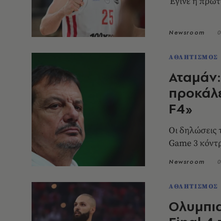
Έγινε η πρώτ
Newsroom
0
ΑΘΛΗΤΙΣΜΟΣ
Αταμάν:
προκάλε
F4»
Οι δηλώσεις 
Game 3 κόντ
Newsroom
0
ΑΘΛΗΤΙΣΜΟΣ
Ολυμπια