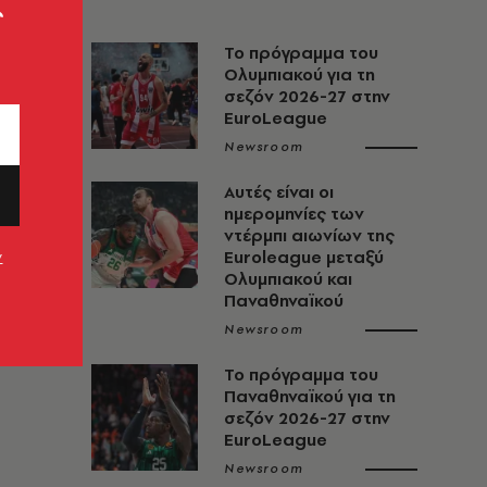
ς
Το πρόγραμμα του
Ολυμπιακού για τη
σεζόν 2026-27 στην
EuroLeague
Newsroom
Αυτές είναι οι
ημερομηνίες των
ντέρμπι αιωνίων της
Euroleague μεταξύ
ν
Ολυμπιακού και
Παναθηναϊκού
Newsroom
Το πρόγραμμα του
Παναθηναϊκού για τη
σεζόν 2026-27 στην
EuroLeague
Newsroom