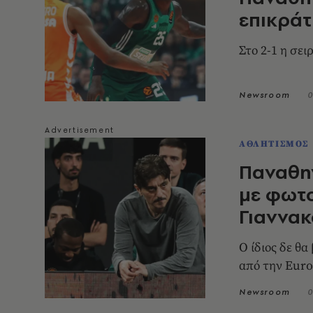
επικράτ
Στο 2-1 η σει
Newsroom
0
ΑΘΛΗΤΙΣΜΟΣ
Παναθην
με φωτ
Γιαννα
Ο ίδιος δε θα
από την Euro
Newsroom
0