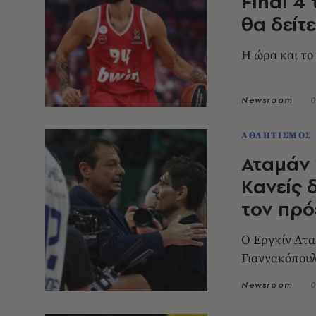
Final 4
θα δείτ
H ώρα και το
Newsroom
0
ΑΘΛΗΤΙΣΜΟΣ
Αταμάν 
Κανείς 
τον πρό
Ο Εργκίν Ατα
Γιαννακόπουλ
Newsroom
0