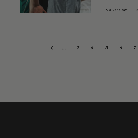
Newsroom
0
3
4
5
6
7
…