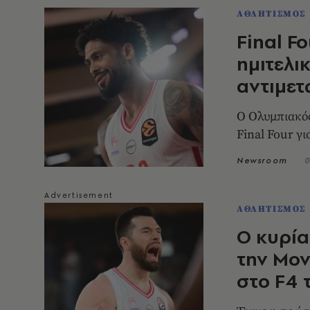
ΑΘΛΗΤΙΣΜΟΣ
Final F
ημιτελι
αντιμετ
Ο Ολυμπιακός
Final Four γ
Newsroom
0
ΑΘΛΗΤΙΣΜΟΣ
Ο κυρία
την Μον
στο F4 