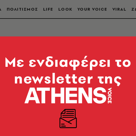
Α
ΠΟΛΙΤΙΣΜΟΣ
LIFE
LOOK
YOUR VOICE
VIRAL
Ζ
EAGUE
Mε ενδιαφέρει το
newsletter της
ρόγραμμα, αποτελέσματα, στατιστικά, αγώνες, προγ
ην Athens Voice