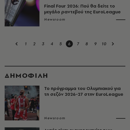
Final Four 2026: Πού θα δείτε το
μεγάλο ραντεβού της EuroLeague
Newsroom
1
2
3
4
5
6
7
8
9
10
ΔΗΜΟΦΙΛΗ
Το πρόγραμμα του Ολυμπιακού για
τη σεζόν 2026-27 στην EuroLeague
Newsroom