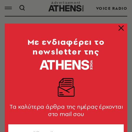
VOICE RADIO
ΕΠΙΣΤΟΛΕΣ
Mε ενδιαφέρει το
newsletter της
ΟΛΑ ΤΑ ΑΡΘΡΑ ΤΟΥ TAG
ΕΠΙΣΤΟΛΕΣ
ΕΛΛΑΔΑ
Όλη η αλληλογραφία Κοραή -
Τζέφερσον στην Athens Review of
Tα καλύτερα άρθρα της ημέρας έρχονται
Books
στο mail σου
A.V. Team