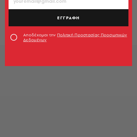
ΕΛΛΑΔΑ
Γυναικολόγοι απέτρεπαν εγκύους να
κάνουν το εμβόλιο - Καταγγελίες
ΕΓΓΡΑΦΗ
Newsroom
Αποδέχομαι την
Πολιτική Προστασίας Προσωπικών
Δεδομένων