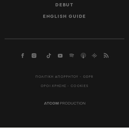
DEBUT
ENGLISH GUIDE
ΠΟΛΙΤΙΚΗ ΑΠΟΡΡΗΤΟΥ - GDPR
ΟΡΟΙ ΧΡΗΣΗΣ - COOKIES