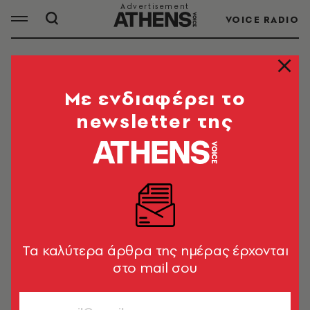
VOICE RADIO
ΕΠΙΣΤΟΛΕΣ
Mε ενδιαφέρει το
newsletter της
ΟΛΑ ΤΑ ΑΡΘΡΑ ΤΟΥ TAG
ΕΠΙΣΤΟΛΕΣ
ΠΟΛΙΤΙΚΗ & ΟΙΚΟΝΟΜΙΑ
Ακατάλληλο 230
Tα καλύτερα άρθρα της ημέρας έρχονται
στο mail σου
Γρηγόρης Βαλλιανάτος