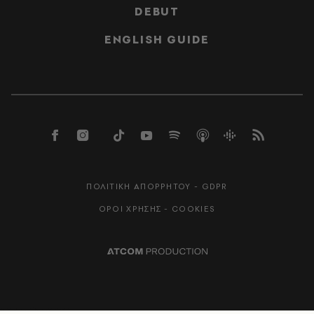
DEBUT
ENGLISH GUIDE
ΠΟΛΙΤΙΚΗ ΑΠΟΡΡΗΤΟΥ - GDPR
ΟΡΟΙ ΧΡΗΣΗΣ - COOKIES