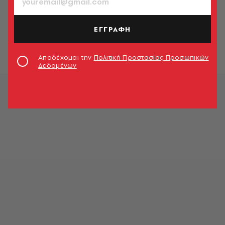
ΕΛΛΑΔΑ
Επίδομα θέρμανσης: Ποιοι
λαμβάνουν χρήματα σήμερα
ΕΓΓΡΑΦΗ
Newsroom
Αποδέχομαι την
Πολιτική Προστασίας Προσωπικών
Δεδομένων