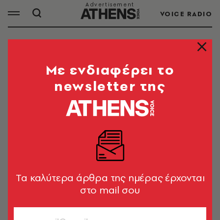
VOICE RADIO
ΕΠΕΝΔΥΣΕΙΣ
Mε ενδιαφέρει το
newsletter της
ΟΛΑ ΤΑ ΑΡΘΡΑ ΤΟΥ TAG
ΕΠΕΝΔΥΣΕΙΣ
ΠΟΛΙΤΙΚΗ & ΟΙΚΟΝΟΜΙΑ
Κυριάκος Μητσοτάκης: kidsWallet,
επενδύσεις και Παιδεία στο
Tα καλύτερα άρθρα της ημέρας έρχονται
επίκεντρο της ανασκόπησης
στο mail σου
Newsroom