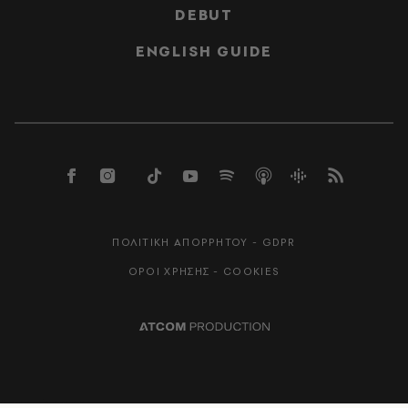
DEBUT
ENGLISH GUIDE
ΠΟΛΙΤΙΚΗ ΑΠΟΡΡΗΤΟΥ - GDPR
ΟΡΟΙ ΧΡΗΣΗΣ - COOKIES