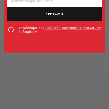
SMART LIFE
Γιατί να ασφαλίσω την επιχείρησή
μου; Μάθε γιατί!
ΕΓΓΡΑΦΗ
A.V. Team
Αποδέχομαι την
Πολιτική Προστασίας Προσωπικών
Δεδομένων