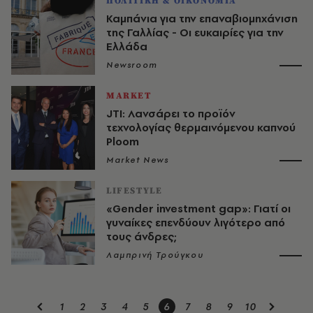
ΠΟΛΙΤΙΚΗ & ΟΙΚΟΝΟΜΙΑ
Καμπάνια για την επαναβιομηχάνιση
της Γαλλίας - Οι ευκαιρίες για την
Ελλάδα
Newsroom
MARKET
JTI: Λανσάρει το προϊόν
τεχνολογίας θερμαινόμενου καπνού
Ploom
Market News
LIFESTYLE
«Gender investment gap»: Γιατί οι
γυναίκες επενδύουν λιγότερο από
τους άνδρες;
Λαμπρινή Τρούγκου
1
2
3
4
5
6
7
8
9
10