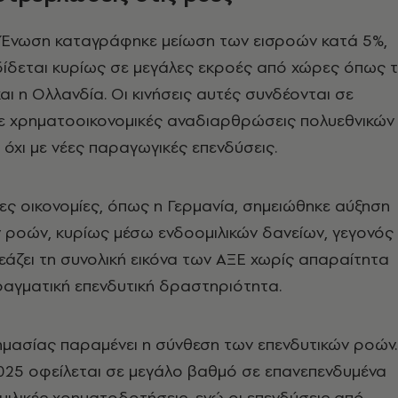
 Ένωση καταγράφηκε μείωση των εισροών κατά 5%,
δίδεται κυρίως σε μεγάλες εκροές από χώρες όπως 
ι η Ολλανδία. Οι κινήσεις αυτές συνδέονται σε
ε χρηματοοικονομικές αναδιαρθρώσεις πολυεθνικών
 όχι με νέες παραγωγικές επενδύσεις.
λες οικονομίες, όπως η Γερμανία, σημειώθηκε αύξηση
 ροών, κυρίως μέσω ενδοομιλικών δανείων, γεγονός
εάζει τη συνολική εικόνα των ΑΞΕ χωρίς απαραίτητα
αγματική επενδυτική δραστηριότητα.
μασίας παραμένει η σύνθεση των επενδυτικών ροών.
025 οφείλεται σε μεγάλο βαθμό σε επανεπενδυμένα
μιλικές χρηματοδοτήσεις, ενώ οι επενδύσεις από