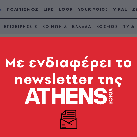
Α
ΠΟΛΙΤΙΣΜΟΣ
LIFE
LOOK
YOUR VOICE
VIRAL
Ζ
ΕΠΙΧΕΙΡΗΣΕΙΣ
ΚΟΙΝΩΝΙΑ
ΕΛΛΑΔΑ
ΚΟΣΜΟΣ
TV &
Mε ενδιαφέρει το
newsletter της
σων ξένων επενδύσ
ν τελευταία έκθεση 
 διεθνής εικόνα και ανησυχία για ποιότητα επενδύσ