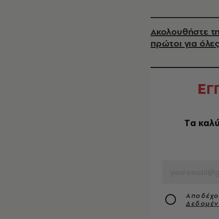
Ακολουθήστε τη
πρώτοι για όλες
Ε
Γ
Tα καλύ
EMAIL
Αποδέχο
Δεδομέ