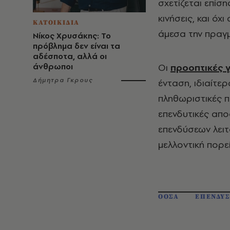
σχετίζεται επίσ
κινήσεις, και όχ
ΚΑΤΟΙΚΙΔΙΑ
άμεσα την πραγμ
Νίκος Χρυσάκης: Το
πρόβλημα δεν είναι τα
αδέσποτα, αλλά οι
άνθρωποι
Οι
προοπτικές 
Δήμητρα Γκρους
ένταση, ιδιαίτε
πληθωριστικές π
επενδυτικές απο
επενδύσεων λειτ
μελλοντική πορε
ΟΟΣΑ
ΕΠΕΝΔΥΣ