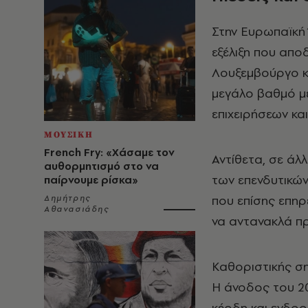
Στην Ευρωπαϊκή
εξέλιξη που απο
Λουξεμβούργο κα
μεγάλο βαθμό μ
επιχειρήσεων και
ΜΟΥΣΙΚΗ
French Fry: «Χάσαμε τον
Αντίθετα, σε άλ
αυθορμητισμό στο να
των επενδυτικών
παίρνουμε ρίσκα»
που επίσης επηρ
Δημήτρης
Αθανασιάδης
να αντανακλά πρ
Καθοριστικής ση
Η άνοδος του 2
κέρδη και ενδοο