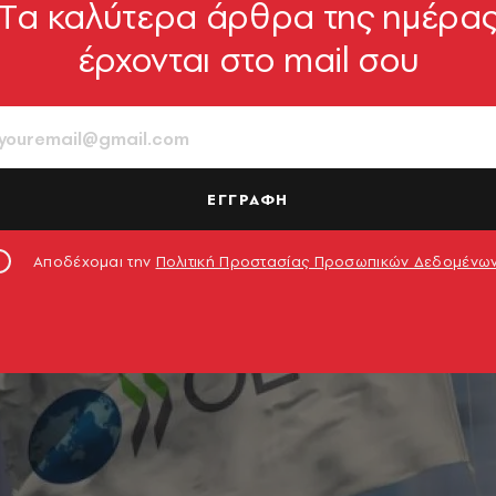
Tα καλύτερα άρθρα της ημέρα
έρχονται στο mail σου
ΕΓΓΡΑΦΗ
Αποδέχομαι την
Πολιτική Προστασίας Προσωπικών Δεδομένω