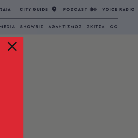
ΩΔΙΑ
CITY GUIDE
PODCAST
VOICE RADIO
 MEDIA
SHOWBIZ
ΑΘΛΗΤΙΣΜΟΣ
ΣΚΙΤΣΑ
COVID 19
εων
του
εων