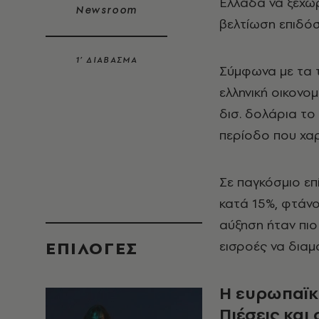
Ελλάδα να ξεχωρ
Newsroom
βελτίωση επιδόσ
1’ ΔΙΑΒΑΣΜΑ
Σύμφωνα με τα τ
ελληνική οικονομ
δισ. δολάρια το
περίοδο που χαρ
Σε παγκόσμιο επ
κατά 15%, φτάνο
αύξηση ήταν πιο
EΠΙΛΟΓΈΣ
εισροές να διαμ
Η ευρωπαϊκ
Πιέσεις και