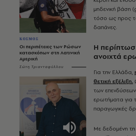
μηδενική βάση (
τόσο ως προς το
δαπάνες.
ΚΟΣΜΟΣ
Η περίπτωσ
Οι περιπέτειες των Ρώσων
κατασκόπων στη Λατινική
ανοιχτά ερ
Αμερική
Σώτη Τριανταφύλλου
Για την Ελλάδα,
θετική εξέλιξη.
Ω
των επενδύσεων 
ερωτήματα για 
παραγωγικές δρ
Με δεδομένη τη 