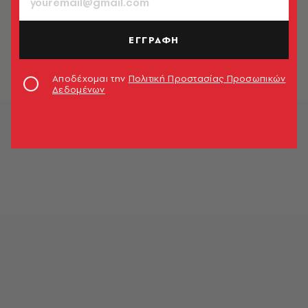
MARKET
Βίκος: Αρωγός στην Ομάδα
Μπάσκετ με Αμαξίδιο
ΕΓΓΡΑΦΗ
Market News
Αποδέχομαι την
Πολιτική Προστασίας Προσωπικών
Δεδομένων