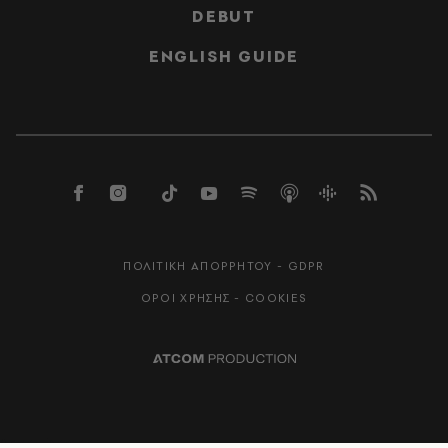
DEBUT
ENGLISH GUIDE
ΠΟΛΙΤΙΚΗ ΑΠΟΡΡΗΤΟΥ - GDPR
ΟΡΟΙ ΧΡΗΣΗΣ - COOKIES