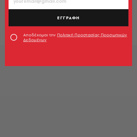
MARKET
«Τρέξαμε Μαζί» στον Αυθεντικό
Μαραθώνιο της Αθήνας
ΕΓΓΡΑΦΗ
Market News
Αποδέχομαι την
Πολιτική Προστασίας Προσωπικών
Δεδομένων