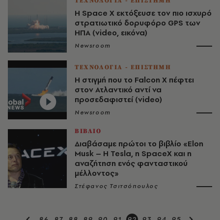
ΤΕΧΝΟΛΟΓΙΑ - ΕΠΙΣΤΗΜΗ
Η Space X εκτόξευσε τον πιο ισχυρό
στρατιωτικό δορυφόρο GPS των
ΗΠΑ (video, εικόνα)
Newsroom
ΤΕΧΝΟΛΟΓΙΑ - ΕΠΙΣΤΗΜΗ
Η στιγμή που το Falcon X πέφτει
στον Ατλαντικό αντί να
προσεδαφιστεί (video)
Newsroom
ΒΙΒΛΙΟ
Διαβάσαμε πρώτοι το βιβλίο «Elon
Musk – H Tesla, η SpaceX και η
αναζήτηση ενός φανταστικού
μέλλοντος»
Στέφανος Τσιτσόπουλος
86
87
88
89
90
91
92
93
94
95