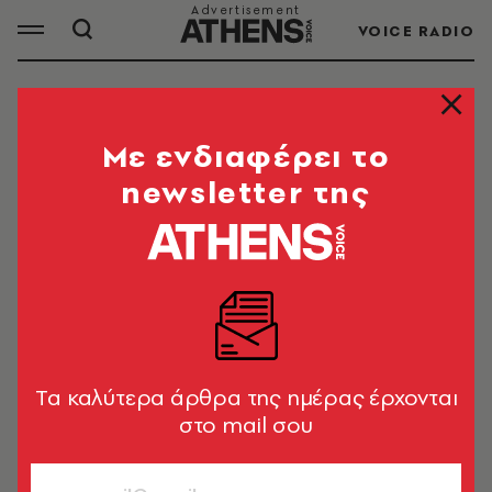
VOICE RADIO
ΕΛΟΝ ΜΑΣΚ
Mε ενδιαφέρει το
newsletter της
ΟΛΑ ΤΑ ΑΡΘΡΑ ΤΟΥ TAG
ΕΛΟΝ ΜΑΣΚ
ΕΙΚΑΣΤΙΚΑ
Τα αγάλματα των Μαρκ
Ζούκερμπεργκ, Στιβ Τζομπς, Έλον
Tα καλύτερα άρθρα της ημέρας έρχονται
Μασκ και Τζεφ Μπέζος
στο mail σου
Δημήτρης Αθανασιάδης