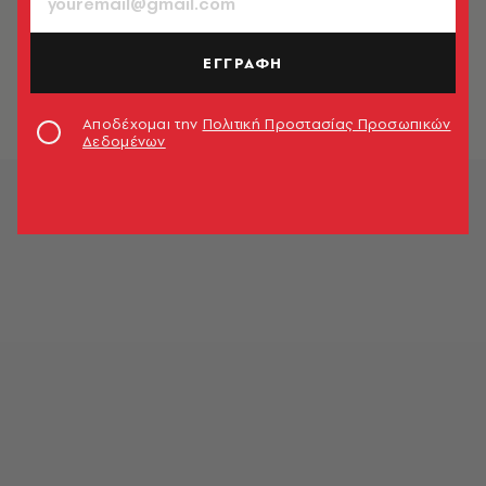
ΚΟΣΜΟΣ
Η στιγμή που ένα όχημα Tesla
αρπάζει φωτιά σε υπόγειο γκαράζ
ΕΓΓΡΑΦΗ
Newsroom
Αποδέχομαι την
Πολιτική Προστασίας Προσωπικών
Δεδομένων