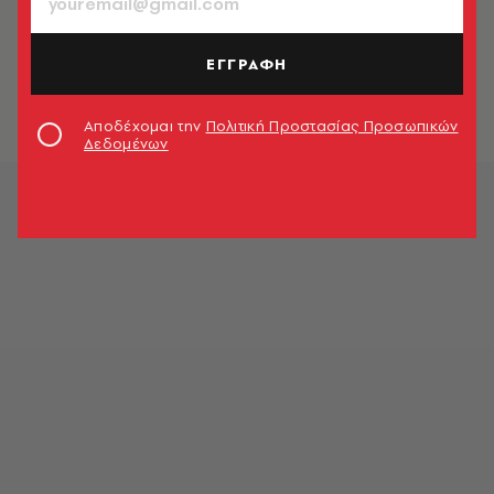
ΤΑΞΙΔΙΑ
Τακτικούπολη: Ο βράχος του
πρώτου Ελληνικού Τακτικού
ΕΓΓΡΑΦΗ
Στρατού
Newsroom
Αποδέχομαι την
Πολιτική Προστασίας Προσωπικών
Δεδομένων