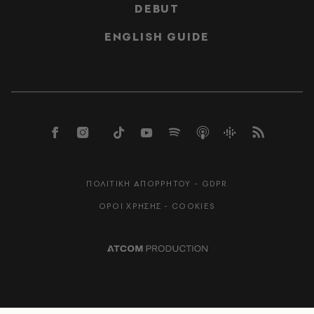
DEBUT
ENGLISH GUIDE
ΠΟΛΙΤΙΚΗ ΑΠΟΡΡΗΤΟΥ - GDPR
ΟΡΟΙ ΧΡΗΣΗΣ - COOKIES