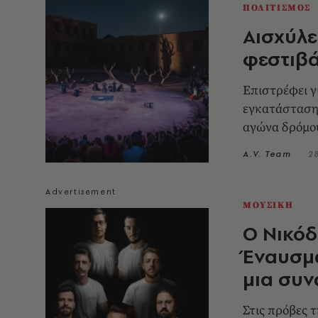
ΠΟΛΙΤΙΣΜΟΣ
Αισχύλε
φεστιβά
Επιστρέφει γ
εγκατάσταση
αγώνα δρόμο
A.V. Team
2
ΜΟΥΣΙΚΗ
Ο Νικόδ
Έναυσμα
μια συν
Στις πρόβες 