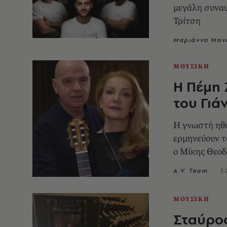
μεγάλη συναυ
Τρίτση
Μαριάννα Μαν
ΜΟΥΣΙΚΗ
Η Πέμη 
του Γιά
Η γνωστή ηθο
ερμηνεύουν τ
ο Μίκης Θεο
A.V. Team
3
ΜΟΥΣΙΚΗ
Σταύρος