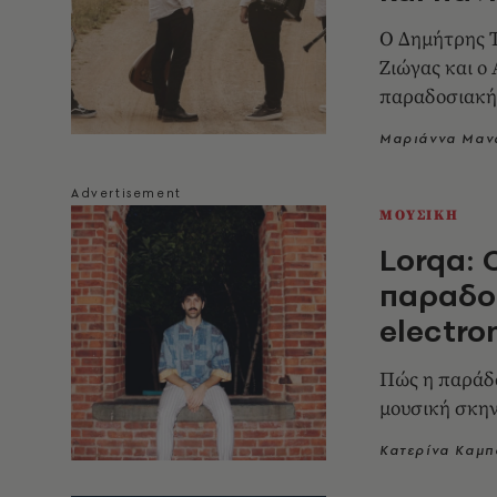
Ο Δημήτρης Τ
Ζιώγας και ο
παραδοσιακή 
Μαριάννα Μαν
ΜΟΥΣΙΚΗ
Lorqa: 
παραδοσ
electro
Πώς η παράδ
μουσική σκην
Κατερίνα Καμ