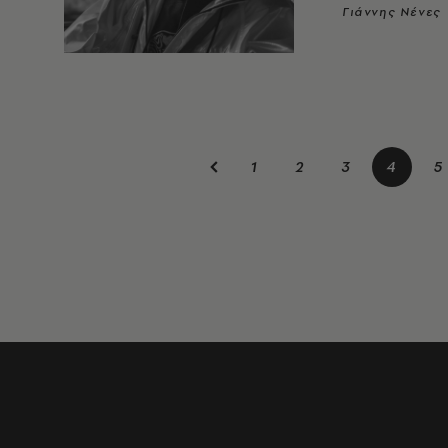
Γιάννης Νένες
1
2
3
4
5