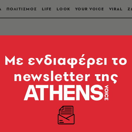
Α
ΠΟΛΙΤΙΣΜΟΣ
LIFE
LOOK
YOUR VOICE
VIRAL
Ζ
Η
Mε ενδιαφέρει το
newsletter της