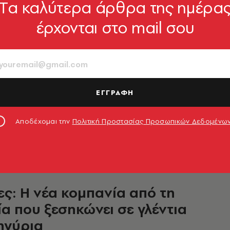
Tα καλύτερα άρθρα της ημέρα
έρχονται στο mail σου
 Κ. Χατζηγιακουμής:
οντας την παραδοσιακή
 της Κω με ένα ερασιτεχνικό
όφωνο
ΕΓΓΡΑΦΗ
κόσμος που καταγράφεται στον "Μουσικό
 1964-1968",
Αποδέχομαι την
Πολιτική Προστασίας Προσωπικών Δεδομένω
μες στον οποίο γεννήθηκα και μεγάλωσα»
μπίλη
11.01.2023, 18:30
ς: H νέα κομπανία από τη
α που ξεσηκώνει σε γλέντια
ηγύρια