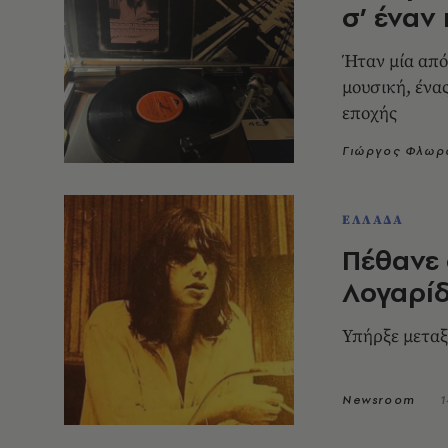
σ’ έναν
Ήταν μία από
μουσική, ένα
εποχής
Γιώργος Φλωρ
ΕΛΛΑΔΑ
Πέθανε 
Λογαρί
Υπήρξε μεταξ
Newsroom
1