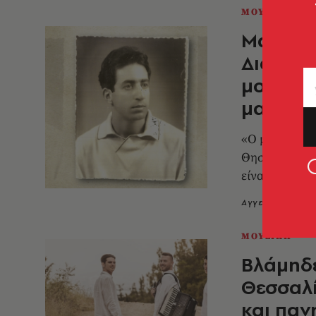
ΜΟΥΣΙΚΗ
Μανόλης
Διασώζ
μουσική
μαγνητ
«Ο μουσικός 
Θησαυρό της Κω - Αρχειακές Ηχογραφήσεις
είναι αυτός 
Αγγελική Μπιρ
ΜΟΥΣΙΚΗ
Bλάμηδε
Θεσσαλί
και παν