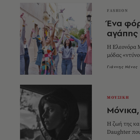
FASHION
Ένα φόρ
αγάπης
Η Ελεονόρα Μ
μόδας «ντύνο
Γιάννης Νένες
ΜΟΥΣΙΚΗ
Μόνικα,
Η ζωή της και
Daughter που