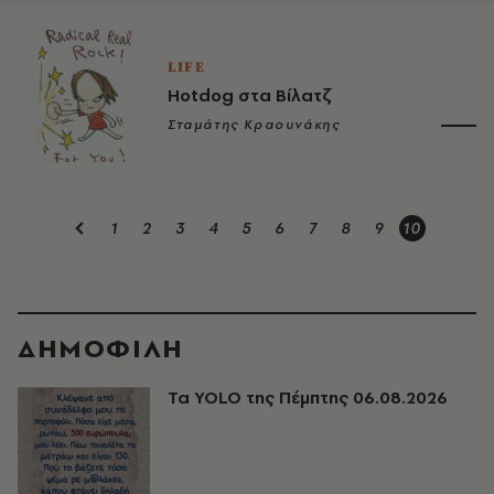
LIFE
Hotdog στα Βίλατζ
Σταμάτης Κραουνάκης
1
2
3
4
5
6
7
8
9
10
ΔΗΜΟΦΙΛΗ
Τα YOLO της Πέμπτης 06.08.2026