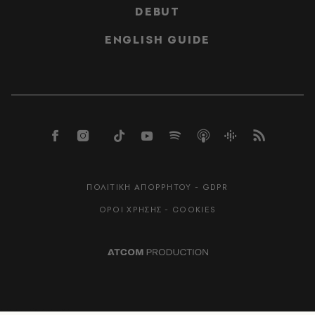
DEBUT
ENGLISH GUIDE
ΠΟΛΙΤΙΚΗ ΑΠΟΡΡΗΤΟΥ - GDPR
ΟΡΟΙ ΧΡΗΣΗΣ - COOKIES