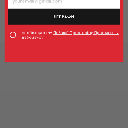
TV & MEDIA
Πασχάλης: 5 μήνες φυλακή για το
DNA
ΕΓΓΡΑΦΗ
Newsroom
Αποδέχομαι την
Πολιτική Προστασίας Προσωπικών
Δεδομένων