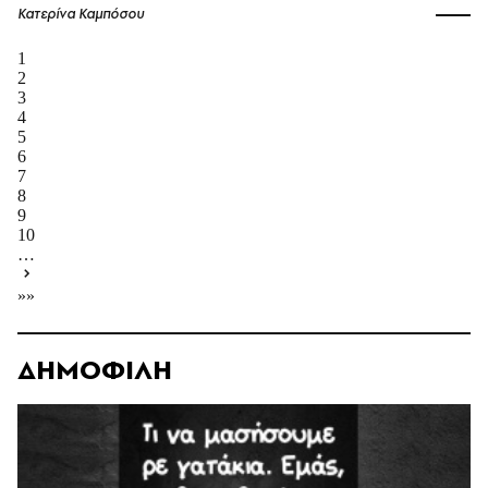
Κατερίνα Καμπόσου
1
2
3
4
5
6
7
8
9
10
…
»»
ΔΗΜΟΦΙΛΗ