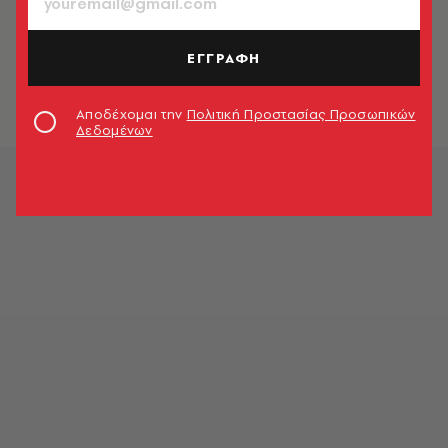
ΠΟΛΙΤΙΚΗ & ΟΙΚΟΝΟΜΙΑ
Αυτοδιοικητικές Εκλογές 2023: Σε
ποιες περιοχές θα γίνει β' γύρος
ΕΓΓΡΑΦΗ
Newsroom
Αποδέχομαι την
Πολιτική Προστασίας Προσωπικών
Δεδομένων