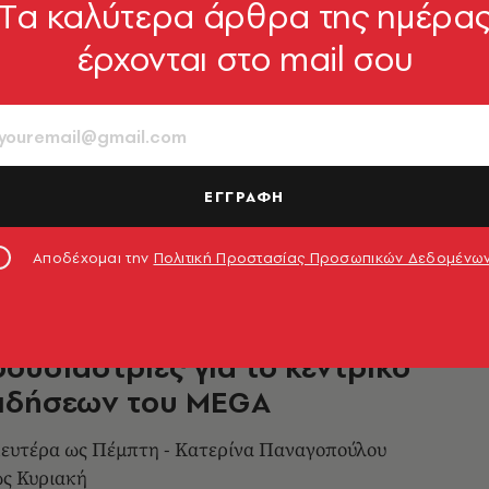
Tα καλύτερα άρθρα της ημέρα
έρχονται στο mail σου
α ΕΡΤ: Δελτία ειδήσεων και
ία κερδίζουν τηλεθεατές
ολίτες δηλώνουν ευχαριστημένοι για τις
Δημόσια Τηλεόραση τους τελευταίους 12
ΕΓΓΡΑΦΗ
6.01.2021, 23:23
Αποδέχομαι την
Πολιτική Προστασίας Προσωπικών Δεδομένω
ουσιάστριες για το κεντρικό
ειδήσεων του MEGA
Δευτέρα ως Πέμπτη - Κατερίνα Παναγοπούλου
ς Κυριακή