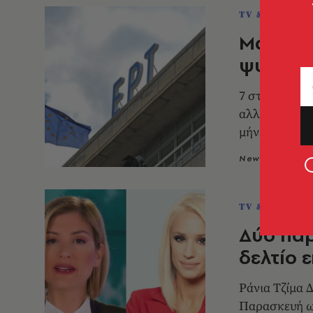
TV & MEDIA
Marc γι
ψυχαγωγ
7 στους 10 π
αλλαγές στη 
μήνες
Newsroom
2
TV & MEDIA
Δύο παρ
δελτίο 
Ράνια Τζίμα 
Παρασκευή ω