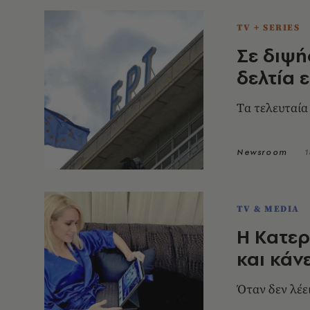
TV + SERIES
Σε διψή
δελτία 
Tα τελευταία 
Newsroom
1
TV & MEDIA
Η Κατερ
και κάν
Όταν δεν λέε