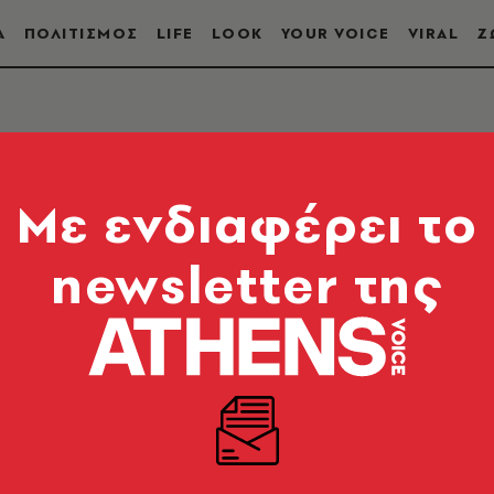
Α
ΠΟΛΙΤΙΣΜΟΣ
LIFE
LOOK
YOUR VOICE
VIRAL
Ζ
Mε ενδιαφέρει το
newsletter της