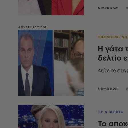
Newsroom
0
TRENDING N
Η γάτα 
δελτίο 
Δείτε το στιγ
Newsroom
0
TV & MEDIA
Το αποχ