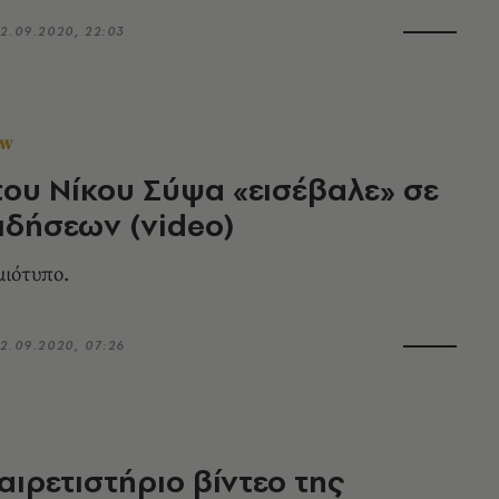
2.09.2020, 22:03
OW
του Νίκου Σύψα «εισέβαλε» σε
ειδήσεων (video)
μιότυπο.
2.09.2020, 07:26
αιρετιστήριο βίντεο της