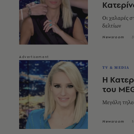
Κατερίν
Οι χαλαρές σ
δελτίων
Newsroom
3
TV & MEDIA
Η Κατερ
του MEG
Μεγάλη τηλε
Newsroom
1