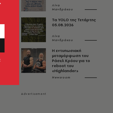
ς
Λίνα
Μανδράκου
Τα YOLO της Τετάρτης
05.08.2026
Λίνα
Μανδράκου
Η εντυπωσιακή
μεταμόρφωση του
ν
Ράσελ Κρόου για το
reboot του
«Highlander»
Newsroom