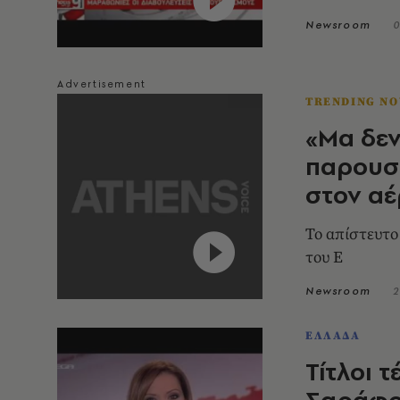
Newsroom
0
TRENDING N
«Μα δεν
παρουσι
στον α
Το απίστευτο
του Ε
Newsroom
2
ΕΛΛΑΔΑ
Τίτλοι 
Σαράφο