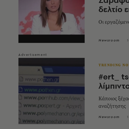
δελτίο 
Οι εργαζόμεν
Newsroom
1
TRENDING N
#ert_ t
λίμπιντο
Κάποιος ξέχα
αναζήτησης
Newsroom
1