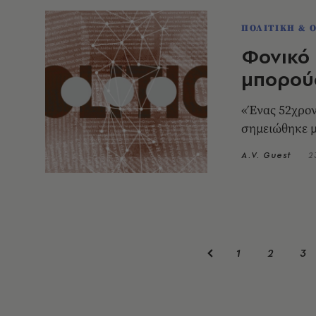
ΠΟΛΙΤΙΚΗ & 
Φονικό 
μπορούσ
«Ένας 52χρον
σημειώθηκε μ
A.V. Guest
2
1
2
3