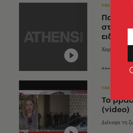
TRENDING N
Παρουσι
στήθος 
ειδήσεω
Χαρακτήρισε 
Newsroom
1
TRENDING N
Το βραδ
(video)
Διέκοψε τη ζ