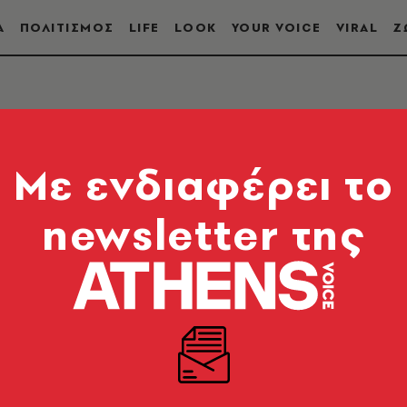
Α
ΠΟΛΙΤΙΣΜΟΣ
LIFE
LOOK
YOUR VOICE
VIRAL
Ζ
Mε ενδιαφέρει το
newsletter της