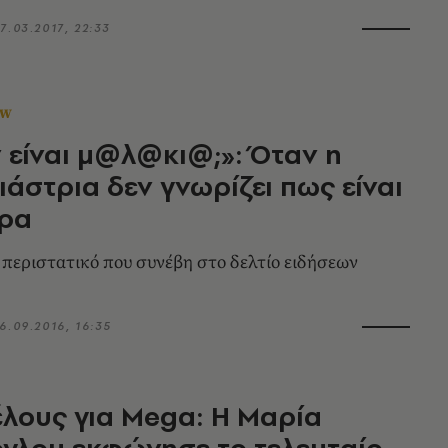
7.03.2017, 22:33
OW
 είναι μ@λ@κι@;»: Όταν η
άστρια δεν γνωρίζει πως είναι
έρα
 περιστατικό που συνέβη στο δελτίο ειδήσεων
6.09.2016, 16:35
τέλους για Mega: Η Μαρία
γλου εκφώνησε το τελευταίο