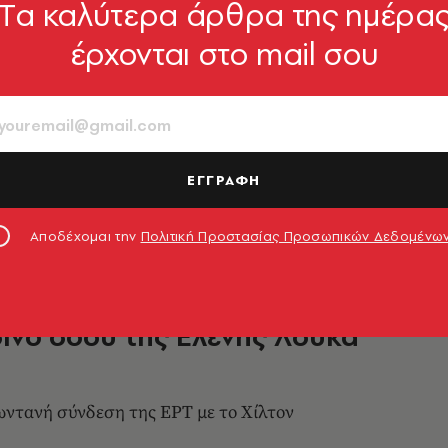
Tα καλύτερα άρθρα της ημέρα
OW
έρχονται στο mail σου
αστής του BBC έπιασε το
περαστικής στο δελτίο
ν (video)
την κίνηση του «εντελώς ακούσια»
ΕΓΓΡΑΦΗ
7.05.2017, 13:15
Αποδέχομαι την
Πολιτική Προστασίας Προσωπικών Δεδομένω
OW
ινό σόου της Ελένης Λουκά
ωντανή σύνδεση της ΕΡΤ με το Χίλτον