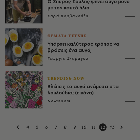
Ο Σπύρος Σούλης ψήνει αυγό μόνο
με τον καυτό ήλιο
Χαρά Βαμβακούλα
ΘΕΜΑΤΑ ΓΕΥΣΗΣ
Υπάρχει καλύτερος τρόπος να
βράσεις ένα αυγό;
Γεωργία Σκαμάγκα
TRENDING NOW
Βλέπεις το αυγό ανάμεσα στα
λουλούδια; (εικόνα)
Newsroom
4
5
6
7
8
9
10
11
12
13