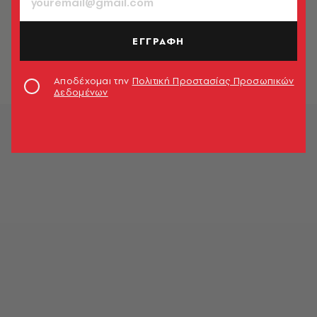
TASTE VIDEOS
Μπορείς να καθαρίσεις ένα αυγό με
ένα ποτήρι κρασιού;
ΕΓΓΡΑΦΗ
A.V. Team
Αποδέχομαι την
Πολιτική Προστασίας Προσωπικών
Δεδομένων