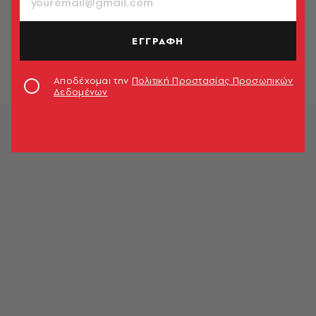
TRENDING NOW
Το αυγό που σκοτώνει την κότα
ΕΓΓΡΑΦΗ
Αλκιβιάδης Σιαράβας
Αποδέχομαι την
Πολιτική Προστασίας Προσωπικών
Δεδομένων