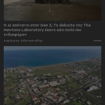
Η AI απέναντι στην Gen Z; Το debAIte της The
Newtons Laboratory έκανε κάτι πολύ πιο
ενδιαφέρον
Δημήτρης Αθανασιάδης