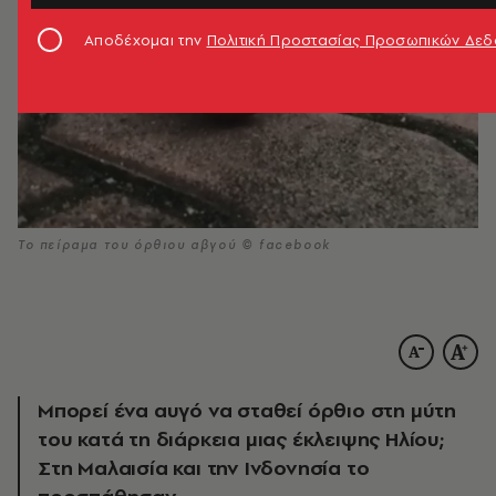
Αποδέχομαι την
Πολιτική Προστασίας Προσωπικών Δε
Το πείραμα του όρθιου αβγού © facebook
Μπορεί ένα αυγό να σταθεί όρθιο στη μύτη
του κατά τη διάρκεια μιας έκλειψης Ηλίου;
Στη Μαλαισία και την Ινδονησία το