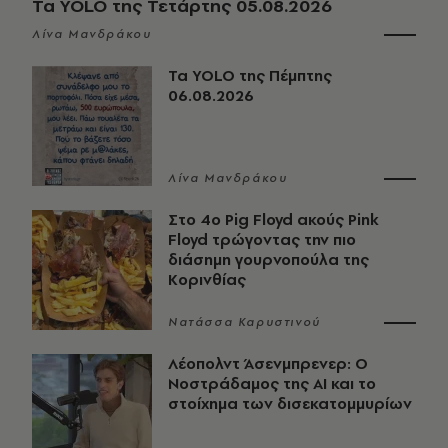
Τα YOLO της Τετάρτης 05.08.2026
Λίνα Μανδράκου
Τα YOLO της Πέμπτης
06.08.2026
Λίνα Μανδράκου
Στο 4ο Pig Floyd ακούς Pink
Floyd τρώγοντας την πιο
διάσημη γουρνοπούλα της
Κορινθίας
Νατάσσα Καρυστινού
Λέοπολντ Άσενμπρενερ: Ο
Νοστράδαμος της AI και το
στοίχημα των δισεκατομμυρίων