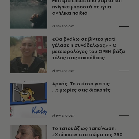
Μητέρα έπεσε από βάρκα και
πνίγηκε μπροστά σε τρία
ανήλικα παιδιά
Newsroom
«Θα βγάλω σε βίντεο γιατί
γέλασε η συνάδελφος» - Ο
μετεωρολόγος του OPEN βάζει
τέλος στις κακοήθειες
Newsroom
Αρκάς: Το σκίτσο για τις
...τιμωρίες στις διακοπές
Newsroom
Το τατουάζ ως ταπείνωση:
«Χτύπησε» στο σώμα της 250