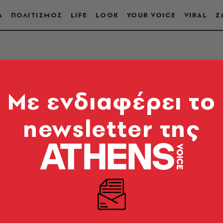
Α
ΠΟΛΙΤΙΣΜΟΣ
LIFE
LOOK
YOUR VOICE
VIRAL
Ζ
Mε ενδιαφέρει το
newsletter της