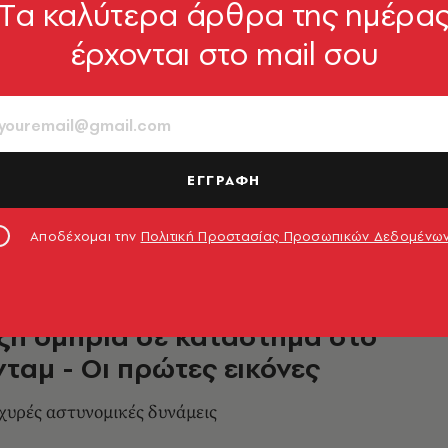
Tα καλύτερα άρθρα της ημέρα
έρχονται στο mail σου
ταμ: Τέλος στην ομηρία σε
μα - Συνελήφθη ο ένοπλος
 αναφορές για τραυματίες
ΕΓΓΡΑΦΗ
3.02.2022, 00:05
Αποδέχομαι την
Πολιτική Προστασίας Προσωπικών Δεδομένω
ιξη ομηρία σε κατάστημα στο
ταμ - Οι πρώτες εικόνες
σχυρές αστυνομικές δυνάμεις