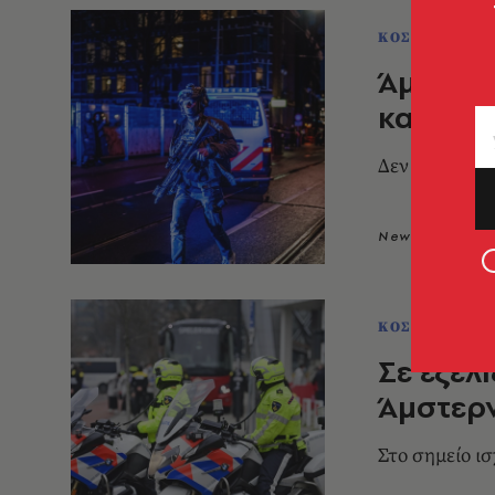
ΚΟΣΜΟΣ
Άμστερν
κατάστη
Δεν υπάρχουν
Newsroom
2
ΚΟΣΜΟΣ
Σε εξέλ
Άμστερν
Στο σημείο ι