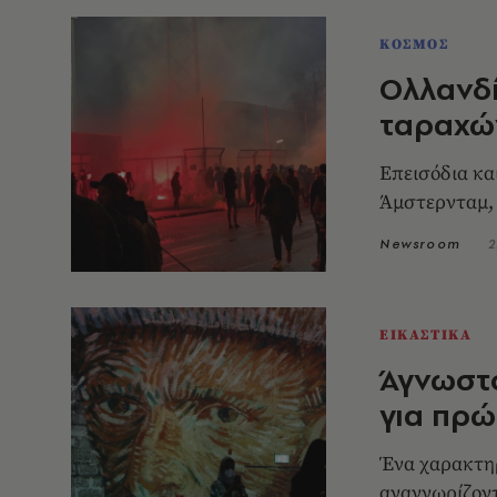
ΚΟΣΜΟΣ
Ολλανδί
ταραχών
Επεισόδια κα
Άμστερνταμ,
Newsroom
2
ΕΙΚΑΣΤΙΚΑ
Άγνωστο
για πρώ
Ένα χαρακτηρ
αναγνωρίζοντ