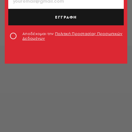
Παράπλευρη απώλεια ο
τραυματισμός της 20χρονης από
ΕΓΓΡΑΦΗ
τους πυροβολισμούς στην
Πανόρμου
Γιώργος Σόμπολος
Αποδέχομαι την
Πολιτική Προστασίας Προσωπικών
Δεδομένων