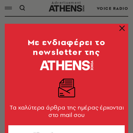
VOICE RADIO
ΑΓΡΙΑ ΖΩΑ
Mε ενδιαφέρει το
newsletter της
ΟΛΑ ΤΑ ΑΡΘΡΑ ΤΟΥ TAG
ΑΓΡΙΑ ΖΩΑ
ΠΕΡΙΒΑΛΛΟΝ
Τρόμος και δέος στην Ισπανία:
Φωτογράφος απαθανάτισε τον
Tα καλύτερα άρθρα της ημέρας έρχονται
σπάνιο λευκό Ιβηρικό λύγκα
στο mail σου
Newsroom