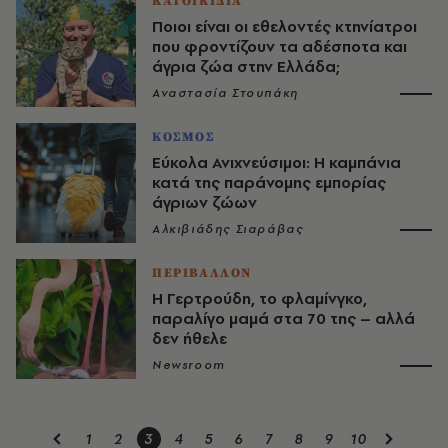
ΚΑΤΟΙΚΙΔΙΑ
Ποιοι είναι οι εθελοντές κτηνίατροι
που φροντίζουν τα αδέσποτα και
άγρια ζώα στην Ελλάδα;
Αναστασία Στουπάκη
ΚΟΣΜΟΣ
Εύκολα Ανιχνεύσιμοι: Η καμπάνια
κατά της παράνομης εμπορίας
άγριων ζώων
Αλκιβιάδης Σιαράβας
ΠΕΡΙΒΑΛΛΟΝ
Η Γερτρούδη, το φλαμίνγκο,
παραλίγο μαμά στα 70 της – αλλά
δεν ήθελε
Newsroom
1
2
3
4
5
6
7
8
9
10