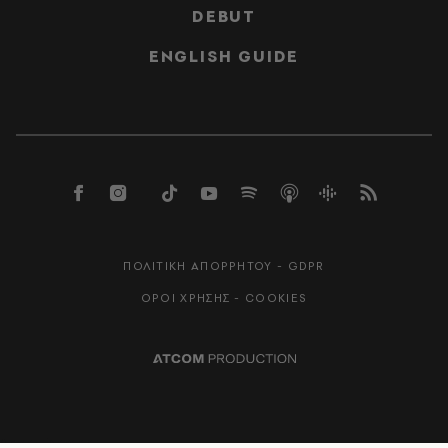
DEBUT
ENGLISH GUIDE
ΠΟΛΙΤΙΚΗ ΑΠΟΡΡΗΤΟΥ - GDPR
ΟΡΟΙ ΧΡΗΣΗΣ - COOKIES