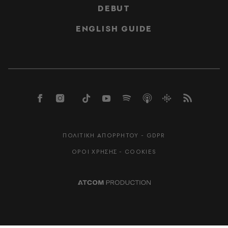
DEBUT
ENGLISH GUIDE
ΠΟΛΙΤΙΚΗ ΑΠΟΡΡΗΤΟΥ - GDPR
ΟΡΟΙ ΧΡΗΣΗΣ - COOKIES