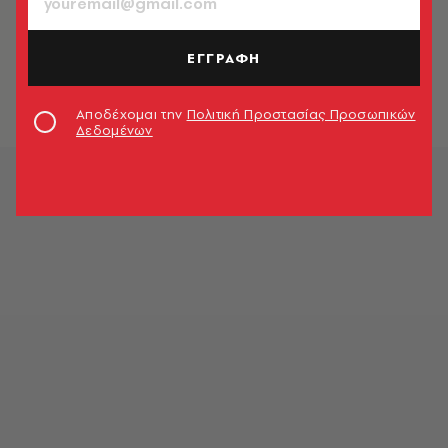
ΠΕΡΙΒΑΛΛΟΝ
Explainer: Γιατί μας πονάει τόσο η
φωτιά στον δρυμό της Δαδιάς;
ΕΓΓΡΑΦΗ
Newsroom
Αποδέχομαι την
Πολιτική Προστασίας Προσωπικών
Δεδομένων