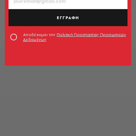
Χάος στο Αφγανιστάν:
Παγιδευμένες στα συντρίμμια
ΕΓΓΡΑΦΗ
ολόκληρες οικογένειες - Κάτοικοι
περιγράφουν όσα έζησαν
Newsroom
Αποδέχομαι την
Πολιτική Προστασίας Προσωπικών
Δεδομένων