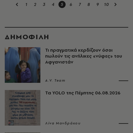
1
2
3
4
5
6
7
8
9
10
ΔΗΜΟΦΙΛΗ
Τι πραγματικά κερδίζουν όσοι
πωλούν τις ανήλικες «νύφες» του
Αφγανιστάν
A.V. Team
Τα YOLO της Πέμπτης 06.08.2026
Λίνα Μανδράκου